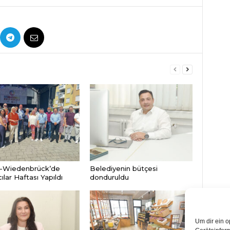
-Wiedenbrück’de
Belediyenin bütçesi
lar Haftası Yapıldı
donduruldu
Um dir ein o