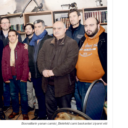
Bosnalilarin yanan camisi_Bielefeld cami baskanlari ziyaret etti