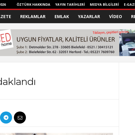
026
ÖZTÜRK HAKKINDA
YAYIN TARİHLERİ
MEDYA BİLGİLERİ
E-GAZ
AZETE
REKLAMLAR
EMLAK
YAZARLAR
VİDEO
R
aklandı