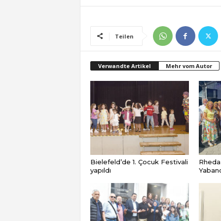
Teilen
Verwandte Artikel
Mehr vom Autor
Bielefeld’de 1. Çocuk Festivali
Rheda
yapıldı
Yabancı