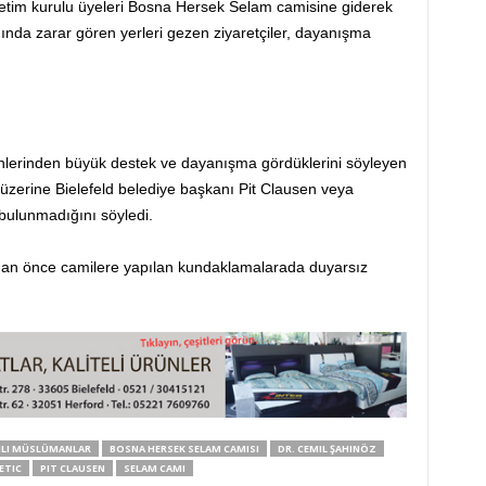
etim kurulu üyeleri Bosna Hersek Selam camisine giderek
ında zarar gören yerleri gezen ziyaretçiler, dayanışma
nlerinden büyük destek ve dayanışma gördüklerini söyleyen
üzerine Bielefeld belediye başkanı Pit Clausen veya
bulunmadığını söyledi.
dan önce camilere yapılan kundaklamalarada duyarsız
NLI MÜSLÜMANLAR
BOSNA HERSEK SELAM CAMISI
DR. CEMIL ŞAHINÖZ
ETIC
PIT CLAUSEN
SELAM CAMI