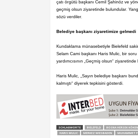
çatı örgütü başkanı Cemil Şahinöz ve yön
geçmiş olsun ziyaretinde bulundular. Yang
sözü verdiler.
Belediye başkanı ziyaretimize gelmedi
Kundaklama münasebetiyle Bielefeld saki
Selam Cami başkanı Haris Mulic, bir soru 
yardımcısının „Geçmiş olsun“ ziyaretinde 
Haris Mulic, „Sayın belediye başkanı bun
kalmıştı“ diyerek tepkisini gösterdi.
SCHLAGWORTE
BIELEFELD
BOSNA HERSEK KÖKE
HARIS MULIC
MERKEZ WIESBADEN
MUHAMMET F