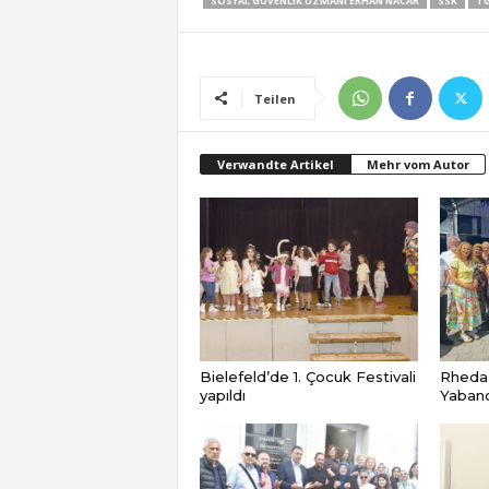
SOSYAL GÜVENLIK UZMANI ERHAN NACAR
SSK
TG
Teilen
Verwandte Artikel
Mehr vom Autor
Bielefeld’de 1. Çocuk Festivali
Rheda
yapıldı
Yabancı