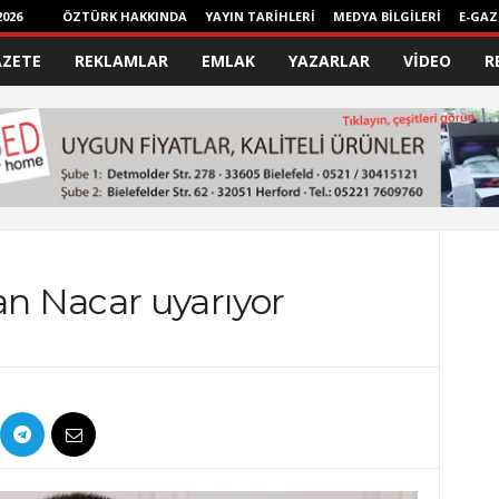
026
ÖZTÜRK HAKKINDA
YAYIN TARİHLERİ
MEDYA BİLGİLERİ
E-GAZ
AZETE
REKLAMLAR
EMLAK
YAZARLAR
VİDEO
R
n Nacar uyarıyor