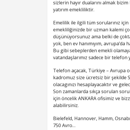
sizlerin hayır dualarını almak bizim
yatırım emekliliktir.
Emelilik ile ilgili tüm sorularınız iç
emekliliğinizde bir uzman kalemi ço
düşünüyorsunuz ama belki de çoktan
yok, ben ev hanımıyım, avrupa’da h
Bu gibi sebeplerden emekli olamay
vatandaşlarımız sadece bir telefon 
Telefon açacak, Türkiye – Avrupa of
kadromuz size ücretsiz bir şekilde
olacagınızı hesaplayacaktır ve gelec
Son zamanlarda sıkça sorulan sorul
için öncelik ANKARA ofisimiz ve biz
alabilirsiniz.
Bielefeld, Hannover, Hamm, Osnabr
750 Avro…