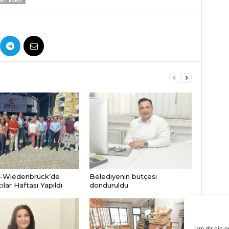
RT EURO
-Wiedenbrück’de
Belediyenin bütçesi
lar Haftası Yapıldı
donduruldu