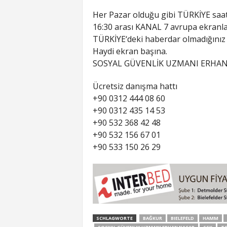
Her Pazar olduğu gibi TÜRKİYE saat
16:30 arası KANAL 7 avrupa ekranla
TÜRKİYE‘deki haberdar olmadığınız 
Haydi ekran başına.
SOSYAL GÜVENLİK UZMANI ERHA
Ücretsiz danışma hattı
+90 0312 444 08 60
+90 0312 435 14 53
+90 532 368 42 48
+90 532 156 67 01
+90 533 150 26 29
SCHLAGWORTE
BAĞKUR
BIELEFELD
HAMM