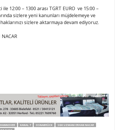
i ile 12:00 – 1300 arası TGRT EURO ve 15:00 –
rında sizlere yeni kanunları müjdelemeye ve
haklarınızı sizlere aktarmaya devam ediyoruz.
N NACAR
HANNOVER
KANAL 7
OSNABRÜCK
SGK UZMANI ERHAN NACAR