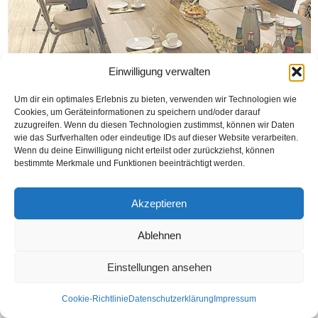
Einwilligung verwalten
AHLEN (Öztürk) T.C. Münster Başkonsolosu Mehmet Özgün Arman Ahlen’de 2
Um dir ein optimales Erlebnis zu bieten, verwenden wir Technologien wie
sene önce „Beckumer Str. 202“ adresinde açılışı yapılan ST George Kilisesini
Cookies, um Geräteinformationen zu speichern und/oder darauf
ziyaret etti. Ziyarette yönetim...
zuzugreifen. Wenn du diesen Technologien zustimmst, können wir Daten
wie das Surfverhalten oder eindeutige IDs auf dieser Website verarbeiten.
Weiterlesen
Wenn du deine Einwilligung nicht erteilst oder zurückziehst, können
bestimmte Merkmale und Funktionen beeinträchtigt werden.
Akzeptieren
Kontakt
Datenschutzerklärung
Impressum
© Öztürk Gazetesi 1986 – 2026
Ablehnen
Einstellungen ansehen
Cookie-Richtlinie
Datenschutzerklärung
Impressum