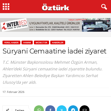
YEREL HABER
HAMM
MÜNSTER
HABERLER
Süryani Cemaatine İadei ziyaret
T.C. Münster Başkonsolosu Mehmet Özgün Arman,
Ahlen’deki Süryani cemaatine iadei ziyarette bulundu.
Ziyaretten Ahlen Belediye Başkan Yardımcısı Serhat
Ulusoy’da yer aldı.
17. Februar 2026
Teilen