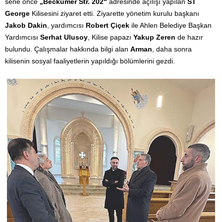
sene önce
„Beckumer Str. 202“
adresinde açılışı yapılan
ST
George
Kilisesini ziyaret etti. Ziyarette yönetim kurulu başkanı
Jakob Dakin
, yardımcısı
Robert Çiçek
ile Ahlen Belediye Başkan
Yardımcısı
Serhat Ulusoy
, Kilise papazı
Yakup Zeren
de hazır
bulundu. Çalışmalar hakkında bilgi alan
Arman
, daha sonra
kilisenin sosyal faaliyetlerin yapıldığı bölümlerini gezdi.