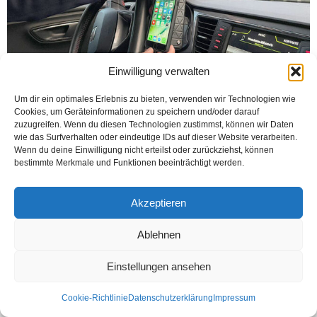
Einwilligung verwalten
Um dir ein optimales Erlebnis zu bieten, verwenden wir Technologien wie
Cookies, um Geräteinformationen zu speichern und/oder darauf
zuzugreifen. Wenn du diesen Technologien zustimmst, können wir Daten
wie das Surfverhalten oder eindeutige IDs auf dieser Website verarbeiten.
Dr. Ramazan Efe www.kanzlei-efe.de Arabadasınız; Cep telefonunuzu ara
Wenn du deine Einwilligung nicht erteilst oder zurückziehst, können
konsola koymak veya örneğin doğrudan cep telefonunuzun arkasına
bestimmte Merkmale und Funktionen beeinträchtigt werden.
yerleştirdiğiniz aynada kendinize bakmak istiyorsunuz. Tam bu sırada polis sizi
izliyor...
Akzeptieren
Weiterlesen
Ablehnen
Einstellungen ansehen
Kontakt
Datenschutzerklärung
Impressum
© Öztürk Gazetesi 1986 – 2026
Cookie-Richtlinie
Datenschutzerklärung
Impressum