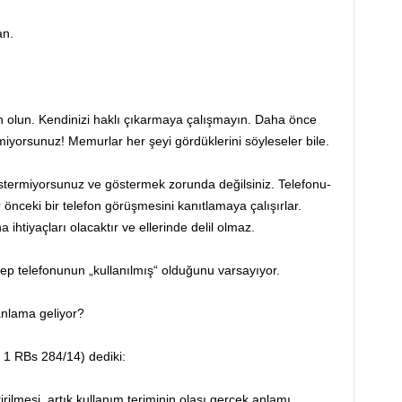
an.
n olun. Kendinizi haklı çıkarmaya çalışmayın. Daha önce
lemiyorsunuz! Memurlar her şeyi gördüklerini söyleseler bile.
stermiyorsunuz ve göstermek zorunda değilsiniz. Telefonu-
önceki bir telefon görüşmesini kanıtlamaya çalışırlar.
tiyaçları olacaktır ve ellerinde delil olmaz.
cep telefonunun „kullanılmış“ olduğunu varsayıyor.
anlama geliyor?
 1 RBs 284/14) dediki:
rilmesi, artık kullanım teriminin olası gerçek anlamı