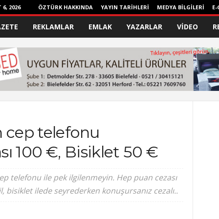
6, 2026
ÖZTÜRK HAKKINDA
YAYIN TARİHLERİ
MEDYA BİLGİLERİ
E-
AZETE
REKLAMLAR
EMLAK
YAZARLAR
VİDEO
R
n cep telefonu
ı 100 €, Bisiklet 50 €
telefonu ile pek ilgilenmeyin. Hep puan cezası
 bisiklet ilede seyrederken konuşursanız cezalı..