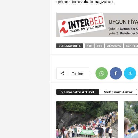
gelmez bir avukata başvurun.
SCHLAGWORTE
100
50 €
ALMANYA
CEP TE
Teilen
Verwandte Artikel
Mehr vom Autor