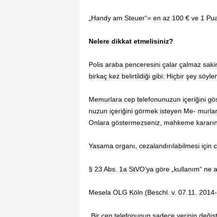
„Handy am Steuer“= en az 100 € ve 1 Pu
Nelere dikkat etmelisiniz?
Polis araba penceresini çalar çalmaz saki
birkaç kez belirtildiği gibi: Hiçbir şey söy
Memurlara cep telefonunuzun içeriğini gö
nuzun içeriğini görmek isteyen Me- murlar 
Onlara göstermezseniz, mahkeme kararına ih
Yasama organı, cezalandırılabilmesi için 
§ 23 Abs. 1a StVO‘ya göre „kullanım“ ne 
Mesela OLG Köln (Beschl. v. 07.11. 2014-
„Bir cep telefonunun sadece yerinin değişti