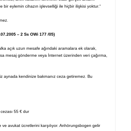
 eylemin cihazın işlevselliği ile hiçbir ilişkisi yoktur.“
emez.
7.2005 – 2 Ss OWi 177 /05)
alka açık uzun mesafe ağındaki aramalara ek olarak,
r. Kısa mesaj gönderme veya İnternet üzerinden veri çağırma,
iniz aynada kendinize bakmanız ceza getiremez. Bu
 cezası 55 € dur
e avukat ücretlerini karşılıyor. Anhörungsbogen gelir