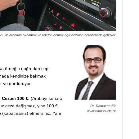
onu ile arabada oynamak ve tefefon açmak ağır cezaları beraberinde getiriyor.
ya örneğin doğrudan cep
aynada kendinize bakmak
or ve durduruyor.
.
Cezası 100 €.
(Arabayı kenara
nız ceza değişmez, yine 100 €.
Dr. Ramazan Efe
www.kanzlei-efe.de
 (kapatmanız) etmelisiniz. Yani