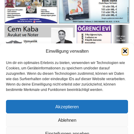
Einwilligung verwalten
Um dir ein optimales Erlebnis zu bieten, verwenden wir Technologien wie
Cookies, um Geräteinformationen zu speichern und/oder darauf
zuzugreifen. Wenn du diesen Technologien zustimmst, können wir Daten
https://issuu.com/ozturkgazetesionline/docs/_zt_rk_gazetesi_say__344_kaz_m
wie das Surfverhalten oder eindeutige IDs auf dieser Website verarbeiten.
_2019__bielefeld
Wenn du deine Einwilligung nicht erteilst oder zurückziehst, können
bestimmte Merkmale und Funktionen beeinträchtigt werden.
Weiterlesen
Akzeptieren
1
2
3
Ablehnen
Einstellungen ansehen