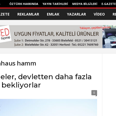
ÖZTÜRK HAKKINDA
YAYIN TARİHLERİ
MEDYA BİLGİLERİ
E-GAZETE
AZETE
REKLAMLAR
EMLAK
YAZARLAR
VİDEO
R
kenhaus hamm
er, devletten daha fazla
bekliyorlar
0