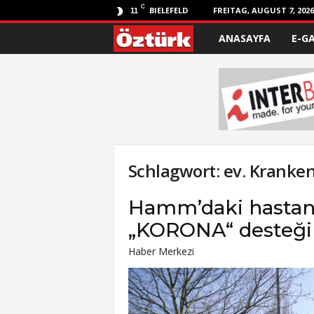
C
BIELEFELD
FREITAG, AUGUST 7, 2026
11
ANASAYFA
E-G
Ö
z
t
ü
r
Schlagwort: ev. Kran
k
Hamm’daki hastanel
„KORONA“ desteği 
Haber Merkezi