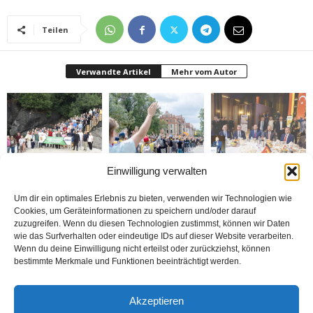
Teilen
Verwandte Artikel
Mehr vom Autor
Einwilligung verwalten
Gazeteciler Giresun
Brandmauer adé: Die
MÜSİAD Genel Başkanı
Adası’nı gezdiler
AfD und das Versagen
Burhan Özdemir,
der Mitte
„Tayyip Erdoğan inancın
buluşturduğu bir
Um dir ein optimales Erlebnis zu bieten, verwenden wir Technologien wie
noktada birleşti“
Cookies, um Geräteinformationen zu speichern und/oder darauf
zuzugreifen. Wenn du diesen Technologien zustimmst, können wir Daten
wie das Surfverhalten oder eindeutige IDs auf dieser Website verarbeiten.
Wenn du deine Einwilligung nicht erteilst oder zurückziehst, können
bestimmte Merkmale und Funktionen beeinträchtigt werden.
Bosna: Avrupa’nın
BİZİ BU ÇOCUKLAR
Nerde o eski izinler ?
Akzeptieren
Ortasında Bir Soykırım
DÜNYA KUPASINA