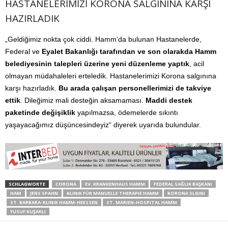
HASTANELERİMİZİ KORONA SALGININA KARŞI
HAZIRLADIK
„Geldiğimiz nokta çok ciddi. Hamm’da bulunan Hastanelerde,
Federal ve
Eyalet Bakanlığı tarafından ve son olarakda Hamm
belediyesinin talepleri üzerine yeni düzenleme yaptık
, acil
olmayan müdahaleleri erteledik. Hastanelerimizi Korona salgınına
karşı hazırladık.
Bu arada çalışan personellerimizi de takviye
ettik
. Dileğimiz mali desteğin aksamaması.
Maddi destek
paketinde değişiklik
yapılmazsa, ödemelerde sıkıntı
yaşayacağımız düşüncesindeyiz“ diyerek uyarıda bulundular.
SCHLAGWORTE
CORONA
EV. KRANKENHAUS HAMM
FEDERAL SAĞLIK BAŞKANI
HAM
JENS SPAHN
KLINIK FÜR MANUELLE THERAPIE HAMM
KORONA SLGINI
ST. BARBARA-KLINIK HAMM-HEESSEN
ST. MARIEN-HOSPITAL HAMM
YUSUF KUŞAKLI