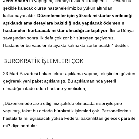
Jens Spahn
’ın yaptığı açıklamayı üzülerek takip ettik.
Destek bu
şekilde kalacak olursa hastanelerimiz bu yükün altından
kalkamayacaktır.
Düzenlemeler için yüksek miktarlar verileceği
açıklandı ama detaylara bakıldığında yapılacak ödemenin
hastaneleri kurtaracak miktar olmadığı anlaşılıyor
. İkinci Dünya
savaşından sonra ilk defa çok zor bir süreçten geçiyoruz.
Hastaneler bu vaadler ile ayakta kalmakta zorlanacaktır“ dediler.
BÜROKRATİK İŞLEMLERİ ÇOK
23 Mart Pazartesi bakan tekrar açıklama yapmış, eleştirileri gözden
geçirerek yeni paket açıklamıştı. Bu açıklamanında yeterli
olmadığını ifade eden hastane yöneticileri,
„Düzenlemede arzu ettiğimiz şekilde olmasada nisbi iyileşme
yapılmış, fakat bu defada bürokratik işlemleri çok. Personellerimiz
hastalarla mı uğraşacak yoksa Federal bakanlıktan gelecek para ile
mi? diye sordular.