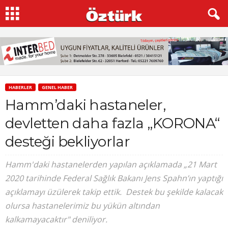
HABERLER
GENEL HABER
Hamm’daki hastaneler,
devletten daha fazla „KORONA“
desteği bekliyorlar
Hamm'daki hastanelerden yapılan açıklamada „21 Mart
2020 tarihinde Federal Sağlık Bakanı Jens Spahn’ın yaptığı
açıklamayı üzülerek takip ettik. Destek bu şekilde kalacak
olursa hastanelerimiz bu yükün altından
kalkamayacaktır" deniliyor.