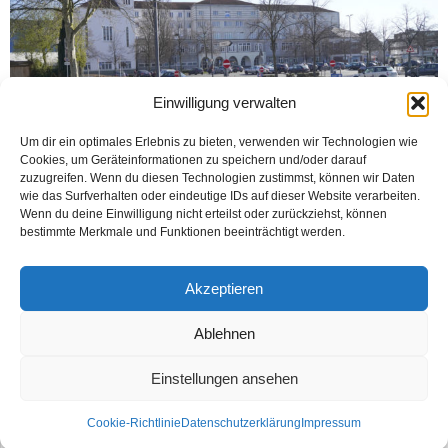
Einwilligung verwalten
Um dir ein optimales Erlebnis zu bieten, verwenden wir Technologien wie
Cookies, um Geräteinformationen zu speichern und/oder darauf
zuzugreifen. Wenn du diesen Technologien zustimmst, können wir Daten
wie das Surfverhalten oder eindeutige IDs auf dieser Website verarbeiten.
Wenn du deine Einwilligung nicht erteilst oder zurückziehst, können
bestimmte Merkmale und Funktionen beeinträchtigt werden.
HAMM (Öztürk) Federal Almanya‘nın Hamm şehrinde bulunan St. Barbara-
Klinik Hamm-Heessen, Ev. Krankenhaus Hamm, St. Marien-Hospital Hamm ve
Klinik für Manuelle Therapie Hamm genel müdürleri Korona...
Akzeptieren
Weiterlesen
Ablehnen
Einstellungen ansehen
Kontakt
Datenschutzerklärung
Impressum
Cookie-Richtlinie
Datenschutzerklärung
Impressum
© Öztürk Gazetesi 1986 – 2026