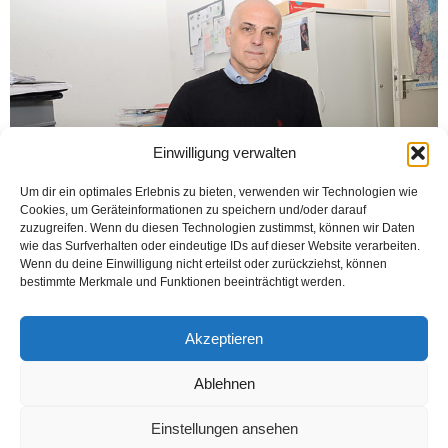
Einwilligung verwalten
Um dir ein optimales Erlebnis zu bieten, verwenden wir Technologien wie
Cookies, um Geräteinformationen zu speichern und/oder darauf
zuzugreifen. Wenn du diesen Technologien zustimmst, können wir Daten
wie das Surfverhalten oder eindeutige IDs auf dieser Website verarbeiten.
Wenn du deine Einwilligung nicht erteilst oder zurückziehst, können
bestimmte Merkmale und Funktionen beeinträchtigt werden.
BIELEFELD (Öztürk) Sosyal Demokrat Halk Dernekleri Federasyonu,
Örgütlerden solumlu genel başkan yardımcısı Birol Keskin, HDF’nin 40. yılını
Öztürk’e anlattı. 1977 yılında Berlin’de kurulan HDF, Almanya genelinde...
Akzeptieren
Weiterlesen
Ablehnen
Einstellungen ansehen
Kontakt
Datenschutzerklärung
Impressum