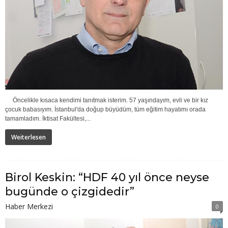
Öncelikle kısaca kendimi tanıtmak isterim. 57 yaşındayım, evli ve bir kız
çocuk babasıyım. İstanbul'da doğup büyüdüm, tüm eğitim hayatımı orada
tamamladım. İktisat Fakültesi,...
Weiterlesen
Birol Keskin: “HDF 40 yıl önce neyse
bugünde o çizgidedir”
Haber Merkezi
0