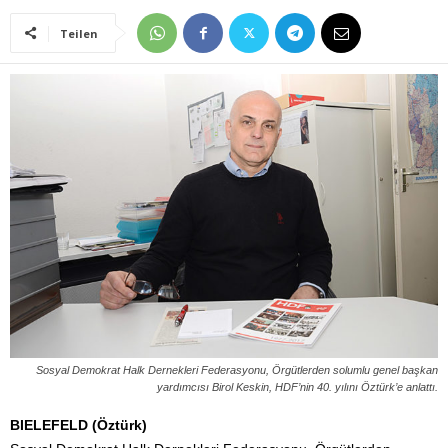
Teilen
Sosyal Demokrat Halk Dernekleri Federasyonu, Örgütlerden solumlu genel başkan
yardımcısı Birol Keskin, HDF’nin 40. yılını Öztürk’e anlattı.
BIELEFELD (Öztürk)