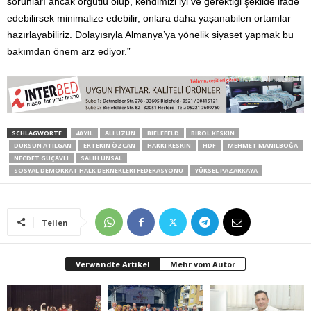
sorunları ancak örgütlü olup, kendimizi iyi ve gerektiği şekilde ifade
edebilirsek minimalize edebilir, onlara daha yaşanabilen ortamlar
hazırlayabiliriz. Dolayısıyla Almanya’ya yönelik siyaset yapmak bu
bakımdan önem arz ediyor.”
SCHLAGWORTE
40 YIL
ALI UZUN
BIELEFELD
BIROL KESKIN
DURSUN ATILGAN
ERTEKIN ÖZCAN
HAKKI KESKIN
HDF
MEHMET MANILBOĞA
NECDET GÜÇAVLI
SALIH ÜNSAL
SOSYAL DEMOKRAT HALK DERNEKLERI FEDERASYONU
YÜKSEL PAZARKAYA
Teilen
Verwandte Artikel
Mehr vom Autor