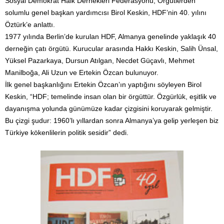
Sosyal Demokrat Halk Dernekleri Federasyonu, Örgütlerden
solumlu genel başkan yardımcısı Birol Keskin, HDF’nin 40. yılını
Öztürk’e anlattı.
1977 yılında Berlin’de kurulan HDF, Almanya genelinde yaklaşık 40
derneğin çatı örgütü. Kurucular arasında Hakkı Keskin, Salih Ünsal,
Yüksel Pazarkaya, Dursun Atılgan, Necdet Güçavlı, Mehmet
Manilboğa, Ali Uzun ve Ertekin Özcan bulunuyor.
İlk genel başkanlığını Ertekin Özcan’ın yaptığını söyleyen Birol
Keskin, “HDF; temelinde insan olan bir örgüttür. Özgürlük, eşitlik ve
dayanışma yolunda günümüze kadar çizgisini koruyarak gelmiştir.
Bu çizgi şudur: 1960’lı yıllardan sonra Almanya’ya gelip yerleşen biz
Türkiye kökenlilerin politik sesidir” dedi.