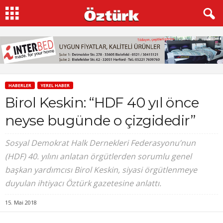
HABERLER
YEREL HABER
Birol Keskin: “HDF 40 yıl önce
neyse bugünde o çizgidedir”
Sosyal Demokrat Halk Dernekleri Federasyonu’nun
(HDF) 40. yılını anlatan örgütlerden sorumlu genel
başkan yardımcısı Birol Keskin, siyasi örgütlenmeye
duyulan ihtiyacı Öztürk gazetesine anlattı.
15. Mai 2018