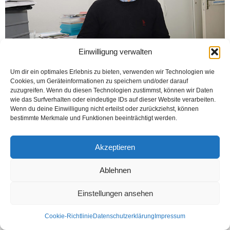
Einwilligung verwalten
Um dir ein optimales Erlebnis zu bieten, verwenden wir Technologien wie
Cookies, um Geräteinformationen zu speichern und/oder darauf
zuzugreifen. Wenn du diesen Technologien zustimmst, können wir Daten
wie das Surfverhalten oder eindeutige IDs auf dieser Website verarbeiten.
BIELEFELD (Öztürk) Sosyal Demokrat Halk Dernekleri Federasyonu,
Wenn du deine Einwilligung nicht erteilst oder zurückziehst, können
Örgütlerden solumlu genel başkan yardımcısı Birol Keskin, HDF’nin 40. yılını
bestimmte Merkmale und Funktionen beeinträchtigt werden.
Öztürk’e anlattı. 1977 yılında Berlin’de kurulan HDF, Almanya genelinde...
Weiterlesen
Akzeptieren
Ablehnen
Kontakt
Datenschutzerklärung
Impressum
Einstellungen ansehen
© Öztürk Gazetesi 1986 – 2026
Cookie-Richtlinie
Datenschutzerklärung
Impressum