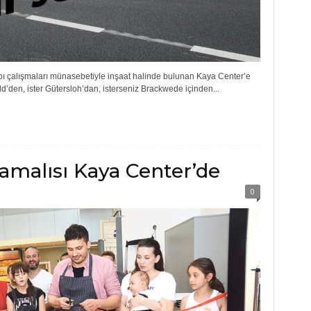
ı çalışmaları münasebetiyle inşaat halinde bulunan Kaya Center’e
feld’den, ister Gütersloh’dan, isterseniz Brackwede içinden...
malısı Kaya Center’de
0