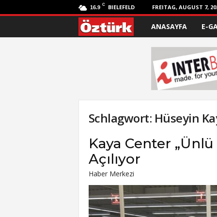
C
BIELEFELD
FREITAG, AUGUST 7, 20
16.9
ANASAYFA
E-G
Ö
z
t
ü
r
Schlagwort: Hüseyin Ka
k
Kaya Center „Ünlü 
Açılıyor
Haber Merkezi