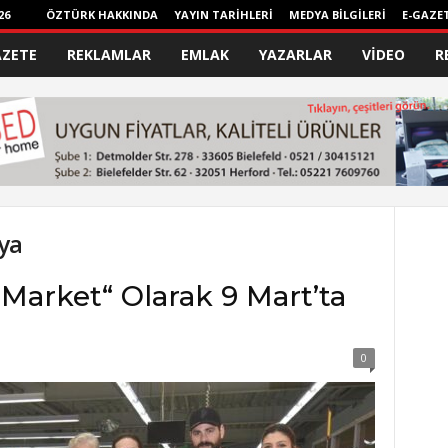
26
ÖZTÜRK HAKKINDA
YAYIN TARİHLERİ
MEDYA BİLGİLERİ
E-GAZE
AZETE
REKLAMLAR
EMLAK
YAZARLAR
VİDEO
R
ya
Market“ Olarak 9 Mart’ta
0