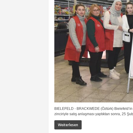
BIELEFELD - BRACKWEDE (Öztürk) Bielefeld’in e
zinciriyle satış anlaşması yaptıktan sonra, 25 Şuba
Weiterlesen