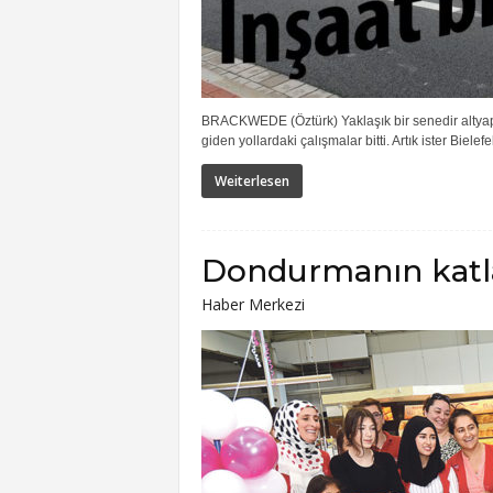
BRACKWEDE (Öztürk) Yaklaşık bir senedir altyap
giden yollardaki çalışmalar bitti. Artık ister Biele
Weiterlesen
Dondurmanın katla
Haber Merkezi