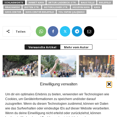
SCHLAGWORTE
AHMET KAYA
ARTUR-LADEBECK-STR.
BAUSTELLE
BIELEFELD
BRACKWEDE
GOTEN STR.
GÜTERSLOHER STR.
HÜSEYIN KAYA
KAYA
KAYA CENTER
KAYA CENTER BIELEFELD
YOL YAPIM ÇALIŞMASI
Teilen
Verwandte Artikel
Mehr vom Autor
Einwilligung verwalten
Gazeteciler Giresun
Brandmauer adé: Die
MÜSİAD Genel Başkanı
Adası’nı gezdiler
AfD und das Versagen
Burhan Özdemir,
der Mitte
„Tayyip Erdoğan inancın
buluşturduğu bir
Um dir ein optimales Erlebnis zu bieten, verwenden wir Technologien wie
noktada birleşti“
Cookies, um Geräteinformationen zu speichern und/oder darauf
zuzugreifen. Wenn du diesen Technologien zustimmst, können wir Daten
wie das Surfverhalten oder eindeutige IDs auf dieser Website verarbeiten.
Wenn du deine Einwilligung nicht erteilst oder zurückziehst, können