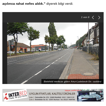
açılınca rahat nefes aldık.“
diyerek bilgi verdi.
1
von 6
Bielefeld merkeze giden Artur-Ladebeck-Str. caddesi