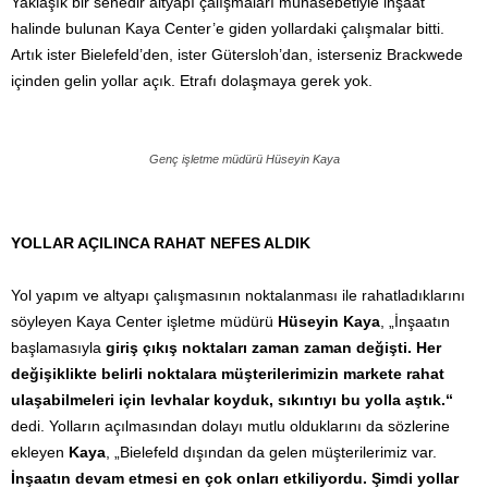
Yaklaşık bir senedir altyapı çalışmaları münasebetiyle inşaat
halinde bulunan Kaya Center’e giden yollardaki çalışmalar bitti.
Artık ister Bielefeld’den, ister Gütersloh’dan, isterseniz Brackwede
içinden gelin yollar açık. Etrafı dolaşmaya gerek yok.
Genç işletme müdürü Hüseyin Kaya
YOLLAR AÇILINCA RAHAT NEFES ALDIK
Yol yapım ve altyapı çalışmasının noktalanması ile rahatladıklarını
söyleyen Kaya Center işletme müdürü
Hüseyin Kaya
, „İnşaatın
başlamasıyla
giriş çıkış noktaları zaman zaman değişti. Her
değişiklikte belirli noktalara müşterilerimizin markete rahat
ulaşabilmeleri için levhalar koyduk, sıkıntıyı bu yolla aştık.“
dedi. Yolların açılmasından dolayı mutlu olduklarını da sözlerine
ekleyen
Kaya
, „Bielefeld dışından da gelen müşterilerimiz var.
İnşaatın devam etmesi en çok onları etkiliyordu. Şimdi yollar