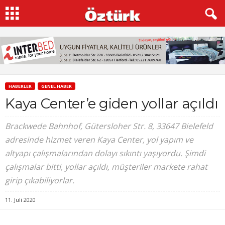
HABERLER
GENEL HABER
Kaya Center’e giden yollar açıldı
Brackwede Bahnhof, Gütersloher Str. 8, 33647 Bielefeld
adresinde hizmet veren Kaya Center, yol yapım ve
altyapı çalışmalarından dolayı sıkıntı yaşıyordu. Şimdi
çalışmalar bitti, yollar açıldı, müşteriler markete rahat
girip çıkabiliyorlar.
11. Juli 2020