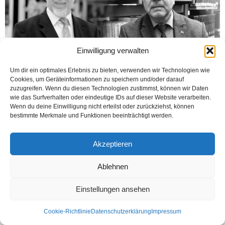
Einwilligung verwalten
Um dir ein optimales Erlebnis zu bieten, verwenden wir Technologien wie
Cookies, um Geräteinformationen zu speichern und/oder darauf
zuzugreifen. Wenn du diesen Technologien zustimmst, können wir Daten
wie das Surfverhalten oder eindeutige IDs auf dieser Website verarbeiten.
Üç asrı aşan Türk-Alman ilişkileri hemen her sahada kendine özgü dinamizmi
Wenn du deine Einwilligung nicht erteilst oder zurückziehst, können
ile ikili ilişkilere damga vurmuştur. Geçen yüzyılın olağanüstü koşullarında
bestimmte Merkmale und Funktionen beeinträchtigt werden.
Türkiye’ye gelen Alman bilim...
Weiterlesen
Akzeptieren
Ablehnen
Kontakt
Datenschutzerklärung
Impressum
Einstellungen ansehen
© Öztürk Gazetesi 1986 – 2026
Cookie-Richtlinie
Datenschutzerklärung
Impressum