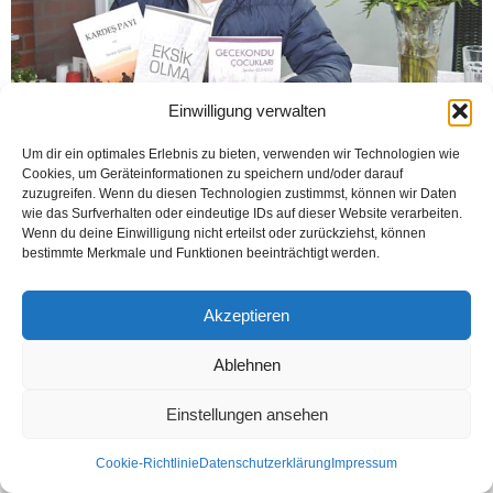
Einwilligung verwalten
Um dir ein optimales Erlebnis zu bieten, verwenden wir Technologien wie
Cookies, um Geräteinformationen zu speichern und/oder darauf
GÜTERSLOH (Öztürk) Yazar kitabın ön sözünde, Charles Bukowski’nin ünlü
zuzugreifen. Wenn du diesen Technologien zustimmst, können wir Daten
sözünü, “Yorma kendini! Bırak hayatına eşlik etmek isteyenler, seninle gelsin.”
wie das Surfverhalten oder eindeutige IDs auf dieser Website verarbeiten.
yazdıktan sonra: “Yazıyorum diye yazar mı...
Wenn du deine Einwilligung nicht erteilst oder zurückziehst, können
bestimmte Merkmale und Funktionen beeinträchtigt werden.
Weiterlesen
Akzeptieren
Ablehnen
Kontakt
Datenschutzerklärung
Impressum
© Öztürk Gazetesi 1986 – 2026
Einstellungen ansehen
Cookie-Richtlinie
Datenschutzerklärung
Impressum