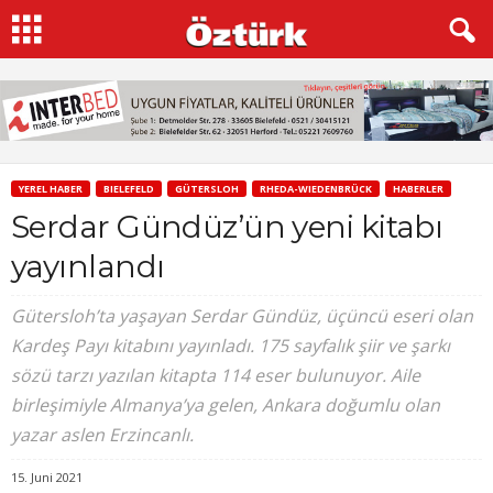
YEREL HABER
BIELEFELD
GÜTERSLOH
RHEDA-WIEDENBRÜCK
HABERLER
Serdar Gündüz’ün yeni kitabı
yayınlandı
Gütersloh’ta yaşayan Serdar Gündüz, üçüncü eseri olan
Kardeş Payı kitabını yayınladı. 175 sayfalık şiir ve şarkı
sözü tarzı yazılan kitapta 114 eser bulunuyor. Aile
birleşimiyle Almanya’ya gelen, Ankara doğumlu olan
yazar aslen Erzincanlı.
15. Juni 2021