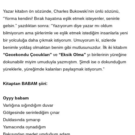
Yazar kitabın ön sözünde, Charles Bukowski’nin ünlü sözünü,
“Yorma kendini! Bırak hayatına eşlik etmek isteyenler, seninle
gelsin.” yazdıktan sonra: “Yazıyorum diye yazar mı oldum
bilmiyorum ama şiirlerimle ve eşlik etmek istediğim insanlarla yeni
bir yolculuğa daha çıkmak istiyorum. Umuyorum ki, sizlerde
benimle yoldaş olmaktan benim gibi mutlusunuzdur. İlk iki kitabım
“Gecekondu Çocukları”
ve
“Eksik Olma”
yı birilerinin yüreğine
dokunabilir miyim umuduyla yazmıştım. Şimdi ise o dokunduğum
yüreklerle, yüreğimde kalanları paylaşmak istiyorum.”
Kitaptan BABAM şiiri:
Oyyy babam
Varlığına sığındığım duvar
Gölgesinde serinlediğim çınar
Duldasında şımarıp
Yamacında oynadığım
Bakışından medet umduğum adam