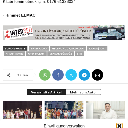
Kitabı temin etmek içim: 0176 61328034
· Himmet ELMACI
SCHLAGWORTE
EKSIK OLMA
GECEKONDU ÇOCUKLARI
KARDEŞ PAYI
KITAP TEMIN
OYYY BABAM
SERDAR GÜNDÜZ
ŞIIR
Teilen
Verwandte Artikel
Mehr vom Autor
Einwilligung verwalten