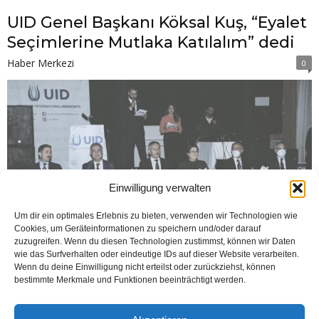
UID Genel Başkanı Köksal Kuş, “Eyalet
Seçimlerine Mutlaka Katılalım” dedi
Haber Merkezi
0
Einwilligung verwalten
Um dir ein optimales Erlebnis zu bieten, verwenden wir Technologien wie
Cookies, um Geräteinformationen zu speichern und/oder darauf
zuzugreifen. Wenn du diesen Technologien zustimmst, können wir Daten
wie das Surfverhalten oder eindeutige IDs auf dieser Website verarbeiten.
Wenn du deine Einwilligung nicht erteilst oder zurückziehst, können
bestimmte Merkmale und Funktionen beeinträchtigt werden.
KÖLN (AA - Öztürk) Uluslararası Demokratlar Birliği’nin tertiplediği iftar
programına Türkiye’den Aile ve Sosyal Hizmetler Bakanı Derya Yanık katıldı.
UETD eski genel başkanları Hasan Özdoğan,...