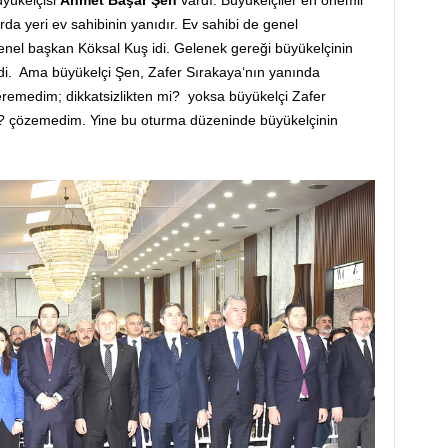
üyükelçisi
Ahmet Başar Şen
vardı. Büyükelçiler en önemli
arda yeri ev sahibinin yanıdır. Ev sahibi de genel
enel başkan Köksal Kuş idi. Gelenek gereği büyükelçinin
di. Ama büyükelçi Şen, Zafer Sırakaya‘nın yanında
remedim; dikkatsizlikten mi? yoksa büyükelçi Zafer
u? çözemedim. Yine bu oturma düzeninde büyükelçinin