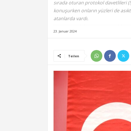
sırada oturan protokol davetlileri (
konuşurken onların yüzleri de asıkt
atanlarda vardı.
23. Januar 2024
Teilen