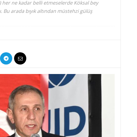
!) her ne kadar belli etmeselerde Köksal bey
ı. Bu arada bıyık altından müstehzi gülüş