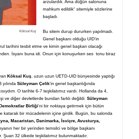
arzulardık. Ama düğün salonuna
mahkum edildik“ sitemiyle sözlerine
başladı.
Bu sitem durup dururken yapılmadı.
Köksal Kuş
Genel başkanı olduğu UID‘in
rul tarihini tesbit etme ve kimin genel başkan olacağı
nden. İsyanı buna idi. Onun için konuşurken ses tonu biraz
ayan
Köksal Kuş
, uzun uzun UETD-UID bünyesinde yaptığı
3 yılında
Süleyman Çelik
‘in genel başkanlığında
ıydım. O tarihte 6-7 teşkilatımız vardı. Hollanda da 4,
i ve diğer devletlerde bundan farklı değildi.
Süleyman
Demokratlar Birliği
‘ni bir noktaya getirmek için bütün
 katarak bir mücadelenin içine girdik. Bugün, bu salonda
na, Macaristan, Danimarka, İsviçre, Avusturya,
nyanın her bir yerinden temsilci ve bölge başkanı
r. Şuan 32 ülkede teşkilatımız bulunmaktadır.