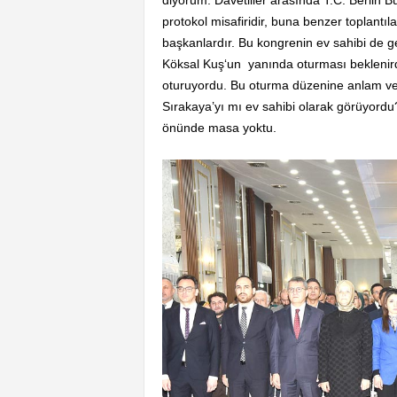
diyorum. Davetliler arasında T.C. Berlin B
protokol misafiridir, buna benzer toplantıl
başkanlardır. Bu kongrenin ev sahibi de g
Köksal Kuş‘un yanında oturması beklenir
oturuyordu. Bu oturma düzenine anlam ve
Sırakaya’yı mı ev sahibi olarak görüyord
önünde masa yoktu.