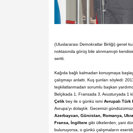
(Uluslararası Demokratlar Birliği) genel ku
noktasında görüş bile alınmamıştı kendisi
sertti.
Kağıda bağlı kalmadan konuşmaya başl
çalışmayı anlattı. Kuş şunları söyledi: 201
teşkilatlanmadan sorumlu başkan yardımcıs
Belçikada 1, Fransada 3, Avusturyada 1 kiş
Çelik
bey ile o günkü ismi
Avrupalı Türk 
Avrupa’yı dolaştık. Gecemizi gündüzümüze
Azerbaycan, Gürcistan, Romanya, Ukray
Fransa, İngiltere
gibi ülkelerden, yani dü
bulunuyorsa, o günkü çalışmaların eseridi