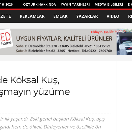
6, 2026
ÖZTÜRK HAKKINDA
YAYIN TARİHLERİ
MEDYA BİLGİLERİ
E-
AZETE
REKLAMLAR
EMLAK
YAZARLAR
VİDEO
R
e Köksal Kuş,
şmayın yüzüme
 ilk yaşandı. Eski genel başkan Köksal Kuş, açış
ndı hem de öfkeli. Dinleyenler ve özellikle ön