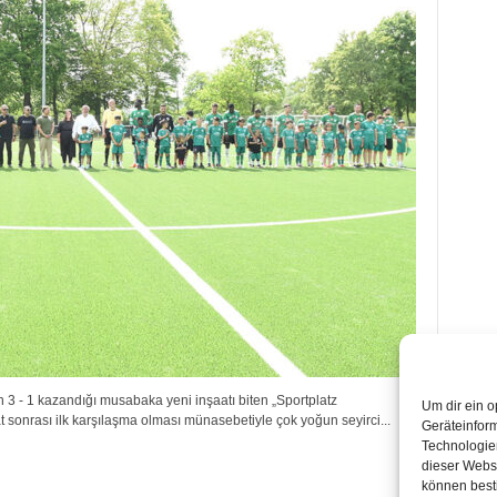
- 1 kazandığı musabaka yeni inşaatı biten „Sportplatz
Um dir ein o
t sonrası ilk karşılaşma olması münasebetiyle çok yoğun seyirci...
Geräteinfor
Technologien
dieser Websi
können best