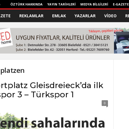
ÖZTÜRK HAKKINDA
YAYIN TARİHLERİ
MEDYA BİLGİLERİ
E-GAZETE
AZETE
REKLAMLAR
EMLAK
YAZARLAR
VİDEO
R
nplatzen
rtplatz Gleisdreieck’da ilk
spor 3 – Türkspor 1
0