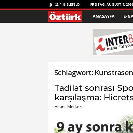
C
BIELEFELD
FREITAG, AUGUST 7, 2026
11
ANASAYFA
E-G
Ö
z
t
ü
r
Schlagwort: Kunstrase
k
Tadilat sonrası Spo
karşılaşma: Hicret
Haber Merkezi