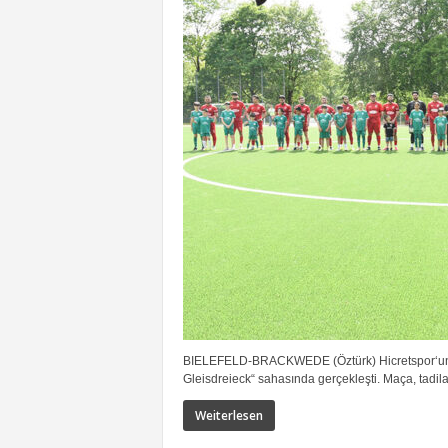
BIELEFELD-BRACKWEDE (Öztürk) Hicretspor‘un 3 
Gleisdreieck“ sahasında gerçekleşti. Maça, tadila
Weiterlesen