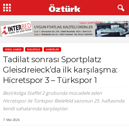
YEREL HABER
BIELEFELD
HABERLER
Tadilat sonrası Sportplatz
Gleisdreieck’da ilk karşılaşma:
Hicretspor 3 – Türkspor 1
Bezirksliga Staffel 2 grubunda mücadele eden
Hicretspor ile Türkspor Bielefeld sezonun 25. haftasında
kendi sahalarında karşılaştılar.
7. Mai 2026