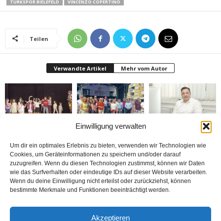
TÜRKSPOR BIELEFELD
VINCENZO COPERTINO
Teilen
Verwandte Artikel
Mehr vom Autor
Einwilligung verwalten
Bielefeld’de 1. Çocuk
Rheda-Wiedenbrück’de
Belediyenin bütçesi
Festivali yapıldı
Yabancılar Haftası
donduruldu
Um dir ein optimales Erlebnis zu bieten, verwenden wir Technologien wie
Yapıldı
Cookies, um Geräteinformationen zu speichern und/oder darauf
zuzugreifen. Wenn du diesen Technologien zustimmst, können wir Daten
wie das Surfverhalten oder eindeutige IDs auf dieser Website verarbeiten.
Wenn du deine Einwilligung nicht erteilst oder zurückziehst, können
bestimmte Merkmale und Funktionen beeinträchtigt werden.
Doymaz Danışmanlık 2.
Bakım Sigortası
nune’ma restoran
Akzeptieren