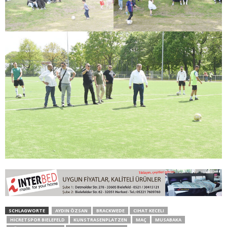
SCHLAGWORTE
AYDIN ÖZSAN
BRACKWEDE
CIHAT KECELI
HICRETSPOR BIELEFELD
KUNSTRASENPLATZEN
MAÇ
MUSABAKA