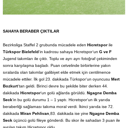
SAHAYA BERABER ÇIKTILAR
Bezirksliga Staffel 2 grubunda mücadele eden
Hicretspor
ile
Türkspor Bielefeld
‘in kadrosu sahaya Hicretspor‘un
G ve F
Jugend takımları ile çıktı. Toplu ve ayrı ayrı fotoğraf çekiminden
sonra karşılaşma başladı. Puan cetvelinde birbirlerine yakın
sıralarda olan takımlar galibiyet elde etmek için centilmence
mücadele ettiler. İlk gol 23. dakikada Türkspor‘un oyuncusu
Mert
Bozkurt
‘tan geldi. Birinci devre bu şekilde biter derken 44.
dakikada
Hicretspor
‘un golü ağlarda görüldü.
Ngagne Demba
Seck
‘in bu golü durumu 1 – 1 yaptı. Hicretspor‘un ilk yarıda
beraberliği sağlaması takıma moral verdi. İkinci yarıda ise 72.
dakikada
Miran Pehlivan
,83. dakikada ise yine
Ngagne Demba
Seck
üçüncü golü fileye gönderdi. Bu skor ile sahadan 3 puan ile
ayrılan takım Hicretspor oldu.