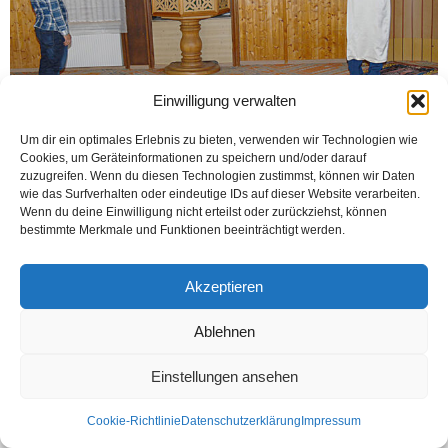
Einwilligung verwalten
Um dir ein optimales Erlebnis zu bieten, verwenden wir Technologien wie
Cookies, um Geräteinformationen zu speichern und/oder darauf
Korona vürüs salgını sonrası tedbir amaçlı kapatılan camilerin bir kısmı 9 Mayıs
zuzugreifen. Wenn du diesen Technologien zustimmst, können wir Daten
2020 Cumartesi açıldı. Öğle namazanında Brackwede‘deki DİTİB Vatan
wie das Surfverhalten oder eindeutige IDs auf dieser Website verarbeiten.
Cami‘ye, ikindi namazında da...
Wenn du deine Einwilligung nicht erteilst oder zurückziehst, können
bestimmte Merkmale und Funktionen beeinträchtigt werden.
Weiterlesen
Akzeptieren
Kontakt
Datenschutzerklärung
Impressum
Ablehnen
© Öztürk Gazetesi 1986 – 2026
Einstellungen ansehen
Cookie-Richtlinie
Datenschutzerklärung
Impressum