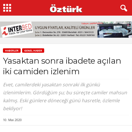
HABERLER
GENEL HABER
Yasaktan sonra ibadete açılan
iki camiden izlenim
Evet, camilerdeki yasaktan sonraki ilk günkü
izlenimlerim. Gördüğüm şu; bu süreçte camiler mahsun
kalmış. Eski günlere döneceği günü hasretle, özlemle
bekliyor!
10. Mai 2020