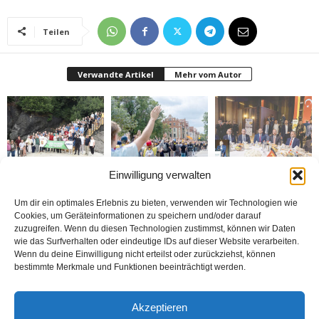
Teilen
Verwandte Artikel
Mehr vom Autor
Einwilligung verwalten
Gazeteciler Giresun
Brandmauer adé: Die
MÜSİAD Genel Başkanı
Adası’nı gezdiler
AfD und das Versagen
Burhan Özdemir,
der Mitte
„Tayyip Erdoğan inancın
buluşturduğu bir
Um dir ein optimales Erlebnis zu bieten, verwenden wir Technologien wie
noktada birleşti“
Cookies, um Geräteinformationen zu speichern und/oder darauf
zuzugreifen. Wenn du diesen Technologien zustimmst, können wir Daten
wie das Surfverhalten oder eindeutige IDs auf dieser Website verarbeiten.
Wenn du deine Einwilligung nicht erteilst oder zurückziehst, können
bestimmte Merkmale und Funktionen beeinträchtigt werden.
Bosna: Avrupa’nın
BİZİ BU ÇOCUKLAR
Nerde o eski izinler ?
Akzeptieren
Ortasında Bir Soykırım
DÜNYA KUPASINA