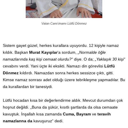
Vatan Cami imamı Lütfü Dönmez
Sistem gayet güzel, herkes kurallara uyuyordu. 12 kişiyle namaz
kıldık. Başkan
Murat Kayıplar
‘a sordum,
„Normalde öğle
namazlarında kaş kişi cemaat olurdu?“
diye. O da;
„Yaklaşık 30 kişi“
cevabını verdi. Yani üçte iki eksikti. Namazı din görevlisi
Lütfü
Dönmez
kıldırdı. Namazdan sonra herkes sessizce çıktı, gitti.
Kimse namaz sonrası adet olduğı üzere tebrikleşme yapmadılar. Bu
da kurallardan bir tanesiydi.
Lütfü hocadan kısa bir değerlendirme aldık. Mevcut durumdan çok
hoşnut değildi. „Buna da şükür, kısıtlı şartlarda da olsa cemaate
kavuştuk. İnşallah kısa zamanda
Cuma, Bayram
ve
teravih
namazlarına da
kavuşuruz“ dedi.