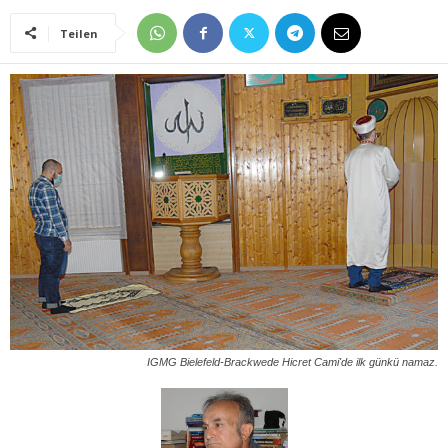
Teilen
IGMG Bielefeld-Brackwede Hicret Cami'de ilk günkü namaz.