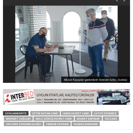
Murat Kayıplar gelenlerin listesini tuttu. (solda)
SCHLAGWORTE
DİTİB VATAN CAMI
IGMG HICRET CAMI
LÜTFÜ DÖNMEZ
MEHMET SAĞLAM
MILLI GÖRÜŞ HICRET CAMI
MURAT KAPINAR
SECCADE
SECCADE ZORUMLULUĞU
SERDAR YAZGAN
YILMAZ KARAHAN