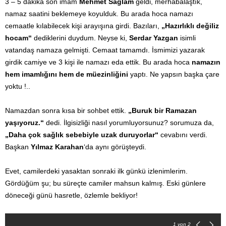
3 – 5 dakika son imam
Mehmet Sağlam
geldi, merhabalaştık,
namaz saatini beklemeye koyulduk. Bu arada hoca namazı
cemaatle kılabilecek kişi arayışına girdi. Bazıları,
„Hazırlıklı değiliz
hocam“
dediklerini duydum. Neyse ki,
Serdar Yazgan
isimli
vatandaş namaza gelmişti. Cemaat tamamdı. İsmimizi yazarak
girdik camiye ve 3 kişi ile namazı eda ettik. Bu arada hoca
namazın
hem imamlığını hem de müezinliğini
yaptı. Ne yapsın başka çare
yoktu !..
Namazdan sonra kısa bir sohbet ettik.
„Buruk bir Ramazan
yaşıyoruz.“
dedi. İlgisizliği nasıl yorumluyorsunuz? sorumuza da,
„Daha çok sağlık sebebiyle uzak duruyorlar“
cevabını verdi.
Başkan
Yılmaz Karahan
‘da aynı görüşteydi.
Evet, camilerdeki yasaktan sonraki ilk günkü izlenimlerim.
Gördüğüm şu; bu süreçte camiler mahsun kalmış. Eski günlere
döneceği günü hasretle, özlemle bekliyor!
1
von 2