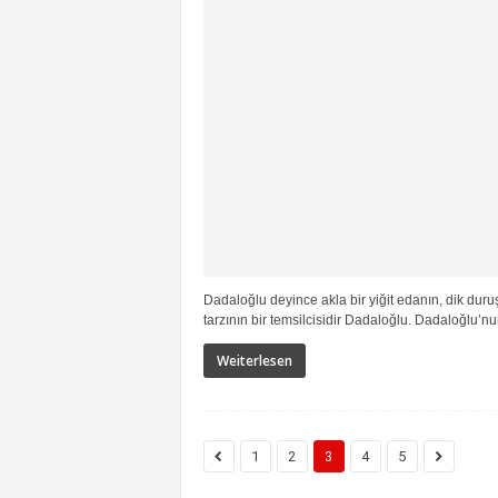
Dadaloğlu deyince akla bir yiğit edanın, dik duruş
tarzının bir temsilcisidir Dadaloğlu. Dadaloğlu’nun
Weiterlesen
1
2
3
4
5