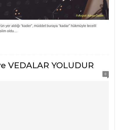
rün yer aldığı “kader”, müddet buraya “kadar” hükmüyle tecelli
lim oldu....
ve VEDALAR YOLUDUR
0