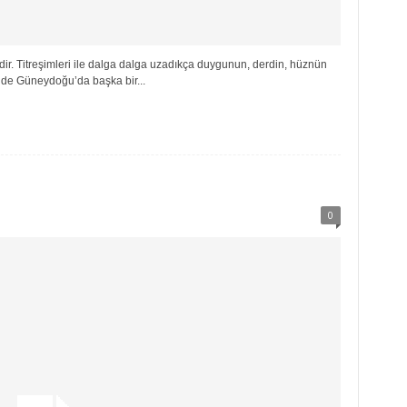
ir. Titreşimleri ile dalga dalga uzadıkça duygunun, derdin, hüznün
’de Güneydoğu’da başka bir...
0