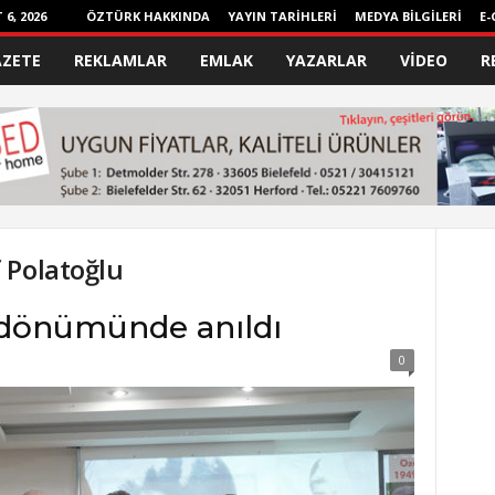
6, 2026
ÖZTÜRK HAKKINDA
YAYIN TARİHLERİ
MEDYA BİLGİLERİ
E-
AZETE
REKLAMLAR
EMLAK
YAZARLAR
VİDEO
R
 Polatoğlu
l dönümünde anıldı
0