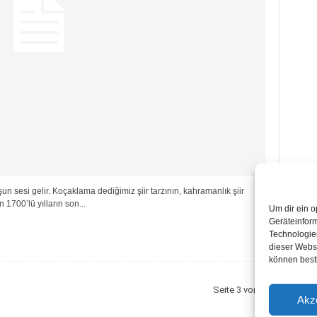
un sesi gelir. Koçaklama dediğimiz şiir tarzının, kahramanlık şiir
 1700’lü yılların son...
Um dir ein o
Geräteinfor
Technologien
dieser Websi
können best
Seite 3 von 5
Akz