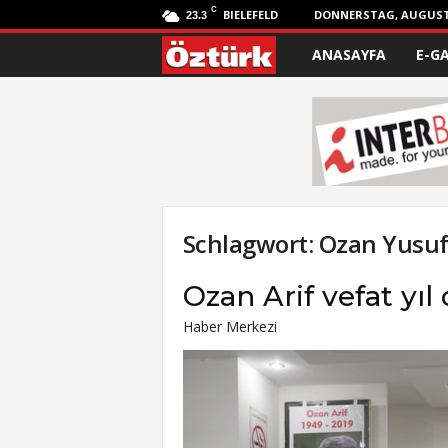
C
BIELEFELD
DONNERSTAG, AUGUST 
23.3
ANASAYFA
E-G
Ö
z
t
ü
r
Schlagwort: Ozan Yusuf
k
Ozan Arif vefat yı
Haber Merkezi