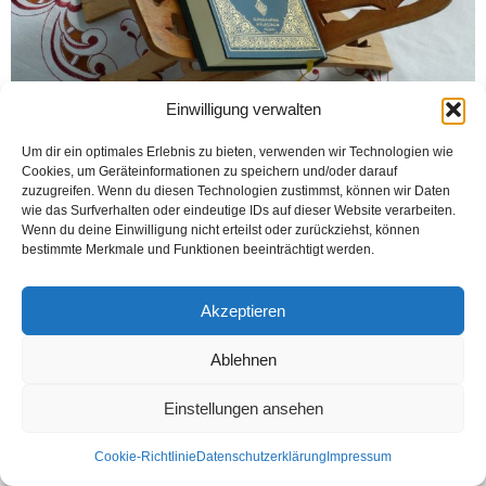
Einwilligung verwalten
Um dir ein optimales Erlebnis zu bieten, verwenden wir Technologien wie
Cookies, um Geräteinformationen zu speichern und/oder darauf
zuzugreifen. Wenn du diesen Technologien zustimmst, können wir Daten
Senelerdir Almanya´da bir tartışma yaşanıyor. İslam Almanya´nın bir parçası mı
wie das Surfverhalten oder eindeutige IDs auf dieser Website verarbeiten.
değil mi? 2006´da Almanya İçişleri Bakanı Wolfgang Schäuble İslam´ın
Wenn du deine Einwilligung nicht erteilst oder zurückziehst, können
Almanya´nın ve Avrupa´nın bir parçası...
bestimmte Merkmale und Funktionen beeinträchtigt werden.
Weiterlesen
Akzeptieren
Ablehnen
Kontakt
Datenschutzerklärung
Impressum
© Öztürk Gazetesi 1986 – 2026
Einstellungen ansehen
Cookie-Richtlinie
Datenschutzerklärung
Impressum