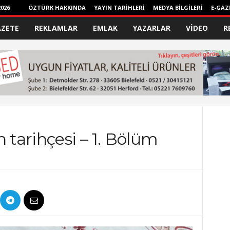
026
ÖZTÜRK HAKKINDA
YAYIN TARİHLERİ
MEDYA BİLGİLERİ
E-GAZ
AZETE
REKLAMLAR
EMLAK
YAZARLAR
VİDEO
R
 tarihçesi – 1. Bölüm