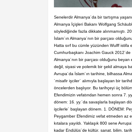
Senelerdir Almanya´da bir tartışma yaşanı
Almanya İçişleri Bakanı Wolfgang Schäubl
söylediğinde fazla dikkate alınmamıştı. 2
İslam´ın Almanya´nın bir parçası olduğunu 
Hatta sırf bu cümle yüzünden Wulff istifa e
Cumhurbaşkanı Joachim Gauck 2012´de İs
Almanya´nın bir parçası olduğunu beyan etm
değil, siyasi ve polemik bir şekil almaya 
Avrupa´da İslam´ın tarihine, bilhassa Alma
´misafir işciler´ alımıyla başlayan bir ta
öncelerden başlıyor. Bu tarihçeyi üç bö
Efendimizin vefatından hemen sonra 7. yy
dönem: 16. yy.´da savaşlarla başlayan d
işcilerle´ başlayan dönem. 1. DÖNEM: Pey
Peygamber Efendimiz vefat etmeden az evve
kıtalara yayıldı. Yaklaşık 800 sene Avrup
kadar Endülüs´de kültür, sanat, bilim, tarih,