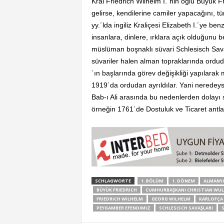
Kral Friedrich Wilhelm I.´nin oğlu Büyük F
gelirse, kendilerine camiler yapacağını, tü
yy.´lda ingiliz Kraliçesi Elizabeth I.´ye 
insanlara, dinlere, ırklara açık olduğunu b
müslüman boşnaklı süvari Schlesisch Savaş
süvariler halen alman topraklarında orduda
´ın başlarında görev değişikliği yapılarak 
1919´da ordudan ayrıldılar. Yani neredey
Bab-ı Ali arasında bu nedenlerden dolayı sı
örneğin 1761´de Dostuluk ve Ticaret antl
SCHLAGWORTE
1. BÖLÜM
1. DÖNEM
ALMANYA
BÜYÜK FRIEDRICH
CUMHURBAŞKANI CHRISTIAN WUL
FRIEDRICH WILHELM
GEORG WILHELM
KARLOFÇA
PEYGAMBER EFENDIMIZ
SCHLESISCH SAVAŞLARI