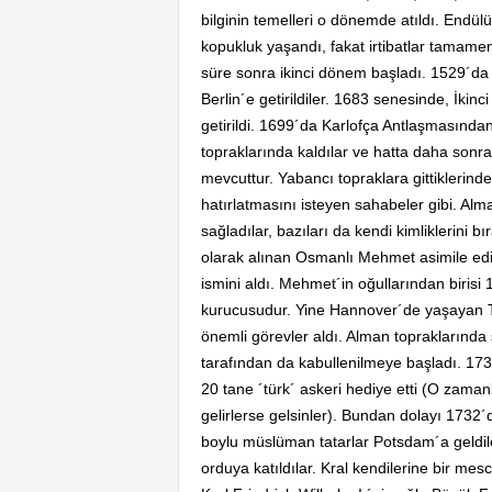
bilginin temelleri o dönemde atıldı. End
kopukluk yaşandı, fakat irtibatlar tamam
süre sonra ikinci dönem başladı. 1529´da
Berlin´e getirildiler. 1683 senesinde, İk
getirildi. 1699´da Karlofça Antlaşmasınd
topraklarında kaldılar ve hatta daha sonr
mevcuttur. Yabancı topraklara gittiklerin
hatırlatmasını isteyen sahabeler gibi. Alm
sağladılar, bazıları da kendi kimliklerini 
olarak alınan Osmanlı Mehmet asimile ed
ismini aldı. Mehmet´in oğullarından birisi
kurucusudur. Yine Hannover´de yaşayan Tü
önemli görevler aldı. Alman topraklarınd
tarafından da kabullenilmeye başladı. 1731
20 tane ´türk´ askeri hediye etti (O zama
gelirlerse gelsinler). Bundan dolayı 1732
boylu müslüman tatarlar Potsdam´a geldiler
orduya katıldılar. Kral kendilerine bir mesc