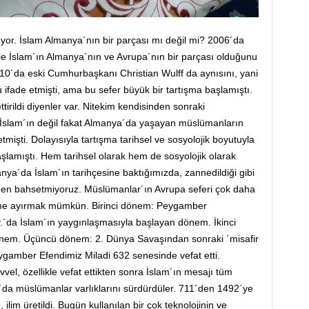
yor. İslam Almanya´nın bir parçası mı değil mi? 2006´da
e İslam´ın Almanya´nın ve Avrupa´nın bir parçası olduğunu
010´da eski Cumhurbaşkanı Christian Wulff da aynısını, yani
ifade etmişti, ama bu sefer büyük bir tartışma başlamıştı.
ttirildi diyenler var. Nitekim kendisinden sonraki
lam´ın değil fakat Almanya´da yaşayan müslümanların
işti. Dolayısıyla tartışma tarihsel ve sosyolojik boyutuyla
başlamıştı. Hem tarihsel olarak hem de sosyolojik olarak
nya´da İslam´ın tarihçesine baktığımızda, zannedildiği gibi
rihden bahsetmiyoruz. Müslümanlar´ın Avrupa seferi çok daha
lüme ayırmak mümkün. Birinci dönem: Peygamber
.´da İslam´ın yaygınlaşmasıyla başlayan dönem. İkinci
önem. Üçüncü dönem: 2. Dünya Savaşından sonraki ´misafir
gamber Efendimiz Miladi 632 senesinde vefat etti.
l, özellikle vefat ettikten sonra İslam´ın mesajı tüm
a´da müslümanlar varlıklarını sürdürdüler. 711´den 1492´ye
 ilim üretildi. Bugün kullanılan bir çok teknolojinin ve