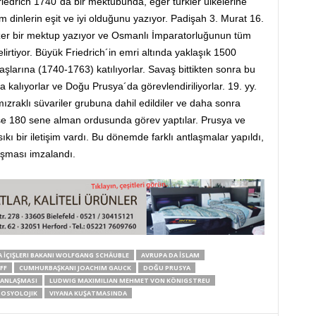
riedrich 1740´da bir mektubunda, eğer türkler ülkelerine
m dinlerin eşit ve iyi olduğunu yazıyor. Padişah 3. Murat 16.
benzer bir mektup yazıyor ve Osmanlı İmparatorluğunun tüm
elirtiyor. Büyük Friedrich´in emri altında yaklaşık 1500
larına (1740-1763) katılıyorlar. Savaş bittikten sonra bu
 kalıyorlar ve Doğu Prusya´da görevlendiriliyorlar. 19. yy.
mızraklı süvariler grubuna dahil edildiler ve daha sonra
se 180 sene alman ordusunda görev yaptılar. Prusya ve
kı bir iletişim vardı. Bu dönemde farklı antlaşmalar yapıldı,
aşması imzalandı.
 İÇIŞLERI BAKANI WOLFGANG SCHÄUBLE
AVRUPA DA İSLAM
FF
CUMHURBAŞKANI JOACHIM GAUCK
DOĞU PRUSYA
 ANLAŞMASI
LUDWIG MAXIMILIAN MEHMET VON KÖNIGSTREU
SOSYOLOJIK
VIYANA KUŞATMASINDA