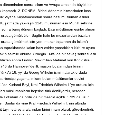
ülüs döneminden sonra İslam ve Avrupa arasında büyük bir
en kopmadı. 2. DÖNEM: Birinci dönemin bitmesinden kısa
 ilk Viyana Kuşatmasından sonra bazı müslüman esirler
inci Kuşatmada yak-laşık 1245 müslüman esir Münih şehrine
an sonra barış dönemi başladı. Bazı müslüman esirler alman
a orada gömüldüler. Bugün hale bu mezarlardan bazıları
de orada gömülmek iste-yen, mezar taşlarının da İslam´ı
an topraklarında kalan bazı esirler yaşadıkları kültüre uyum
bırakıp asimile oldular. Örneğin 1685´de bir savaş sonrası esir
ildikten sonra Ludwig Maximilian Mehmet von Königstreu
 1746´da Hannover´de ilk mason localarından birinin
rk Ali 18. yy.´da Georg Wilhelm ismini alarak orduda
a serbestçe yaşama imkanı bulan müslümanlar devlet
´de Kurland Beyi, Kral Friedrich Wilhelm I.´ye ordusu için
nları müslümanların hepsine türk deniliyordu, nereden
´de Potsdam´da ordu´da bir mescid açıldı. 1739´da uzun
. Bunlar da yine Kral Friedrich Wilhelm I.´nin altında
it tayin etti ve aralarından birini imam olarak görevlendirdi.