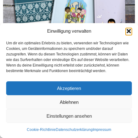
Einwilligung verwalten
Um dir ein optimales Erlebnis zu bieten, verwenden wir Technologien wie
Cookies, um Geräteinformationen zu speichern und/oder darauf
zuzugreifen. Wenn du diesen Technologien zustimmst, können wir Daten
KÖLN (Öztürk) Diyanet İşleri Türk İslam Birliği (DİTİB) Yayınevi tarafından
wie das Surfverhalten oder eindeutige IDs auf dieser Website verarbeiten.
Almanya DİTİB camilerindeki ‘Kur’an-ı Kerim ve Temel Dini Bilgiler Kurslar’ için
Wenn du deine Einwilligung nicht erteilst oder zurückziehst, können
hazırlanan “Camiye Gidiyorum 1”...
bestimmte Merkmale und Funktionen beeinträchtigt werden.
Weiterlesen
Akzeptieren
Ablehnen
Kontakt
Datenschutzerklärung
Impressum
© Öztürk Gazetesi 1986 – 2026
Einstellungen ansehen
Cookie-Richtlinie
Datenschutzerklärung
Impressum