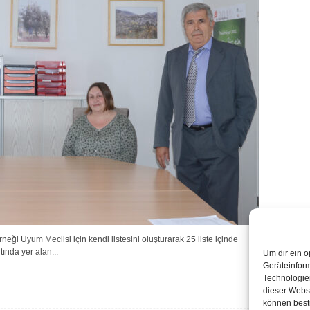
i Uyum Meclisi için kendi listesini oluşturarak 25 liste içinde
tında yer alan...
Um dir ein o
Geräteinfor
Technologien
dieser Websi
können best