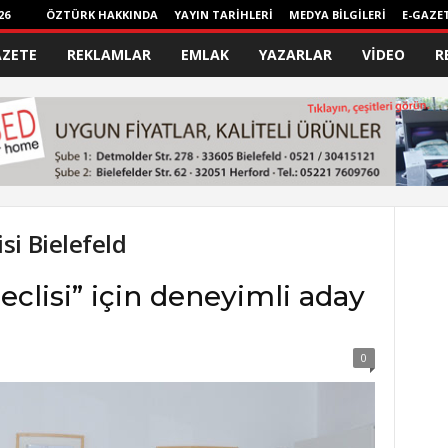
26
ÖZTÜRK HAKKINDA
YAYIN TARİHLERİ
MEDYA BİLGİLERİ
E-GAZE
AZETE
REKLAMLAR
EMLAK
YAZARLAR
VİDEO
R
i Bielefeld
clisi” için deneyimli aday
0