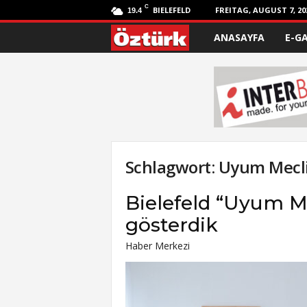
C
BIELEFELD
FREITAG, AUGUST 7, 20
19.4
ANASAYFA
E-G
Ö
z
t
ü
r
Schlagwort: Uyum Meclis
k
Bielefeld “Uyum Me
gösterdik
Haber Merkezi