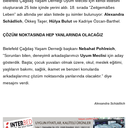
Bielefeld Çağdaş Yaşam Derneği Uyum Meclisi için kendi listesini
oluşturarak 25 liste içinde yerini aldı. 18. sırada “Zeitgemäßes
Leben” adı altında yer alan listede şu isimler bulunuyor:
Alexandra
Schädlich
, Ökkeş Taşer,
Hülya Bulut
ve Kadriye Özcan-Barthel.
ÇÖZÜM NOKTASINDA HEP YANLARINDA OLACAĞIZ
Bielefeld Çağdaş Yaşam Derneği başkanı
Nebahat Pohlreich
,
“Sorunları bilen, deneyimli arkadaşlarımızı
Uyum Meclisi
için aday
gösterdik. Başta; çocuk yuvaları olmak üzere, okul, meslek eğitimi,
yaşlıların bakımı, sağlık, ikamet ve benzeri konularda
arkadaşlarımız çözüm noktasında yanlarında olacaktır.” diye
mesajını verdi.
Alexandra Schädlich