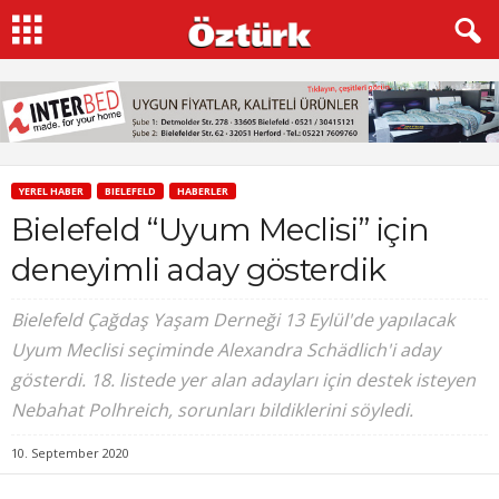
YEREL HABER
BIELEFELD
HABERLER
Bielefeld “Uyum Meclisi” için
deneyimli aday gösterdik
Bielefeld Çağdaş Yaşam Derneği 13 Eylül'de yapılacak
Uyum Meclisi seçiminde Alexandra Schädlich'i aday
gösterdi. 18. listede yer alan adayları için destek isteyen
Nebahat Polhreich, sorunları bildiklerini söyledi.
10. September 2020