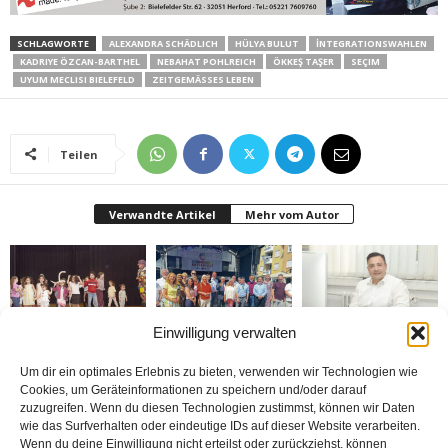
SCHLAGWORTE
ALEXANDRA SCHÄDLICH
HÜLYA BULUT
İNTEGRATIONSWAHLEN
KADRIYE ÖZCAN-BARTHEL
NEBAHAT POHLREICH
ÖKKEŞ TAŞER
SEÇIM
UYUM MECLISI BIELEFELD
ZEITGEMÄSSES LEBEN
Teilen
Verwandte Artikel
Mehr vom Autor
Einwilligung verwalten
Bielefeld’de 1. Çocuk
Rheda-Wiedenbrück’de
Belediyenin bütçesi
Festivali yapıldı
Yabancılar Haftası
donduruldu
Um dir ein optimales Erlebnis zu bieten, verwenden wir Technologien wie
Yapıldı
Cookies, um Geräteinformationen zu speichern und/oder darauf
zuzugreifen. Wenn du diesen Technologien zustimmst, können wir Daten
wie das Surfverhalten oder eindeutige IDs auf dieser Website verarbeiten.
Wenn du deine Einwilligung nicht erteilst oder zurückziehst, können