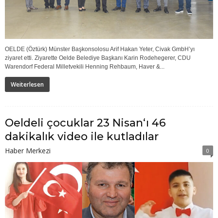
OELDE (Öztürk) Münster Başkonsolosu Arif Hakan Yeter, Civak GmbH’yı
ziyaret etti. Ziyarette Oelde Belediye Başkanı Karin Rodehegerer, CDU
Warendorf Federal Milletvekili Henning Rehbaum, Haver &...
Weiterlesen
Oeldeli çocuklar 23 Nisan‘ı 46
dakikalık video ile kutladılar
Haber Merkezi
0