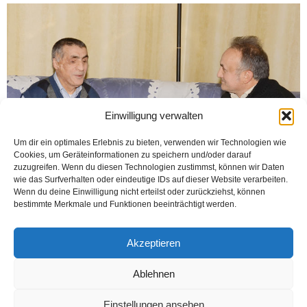
Einwilligung verwalten
Um dir ein optimales Erlebnis zu bieten, verwenden wir Technologien wie
Cookies, um Geräteinformationen zu speichern und/oder darauf
zuzugreifen. Wenn du diesen Technologien zustimmst, können wir Daten
wie das Surfverhalten oder eindeutige IDs auf dieser Website verarbeiten.
Wenn du deine Einwilligung nicht erteilst oder zurückziehst, können
bestimmte Merkmale und Funktionen beeinträchtigt werden.
RÖPORTAJA kendisi de Milli Görüş mensubu olan Mehmet Gül de vesile oldu.
E-posta adresime, bundan 4 sene önce kurulan Bielefeld Sultan Fatih
Derneği’nin yeni...
Akzeptieren
Weiterlesen
Ablehnen
Einstellungen ansehen