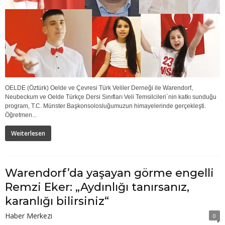
OELDE (Öztürk) Oelde ve Çevresi Türk Veliler Derneği ile Warendorf,
Neubeckum ve Oelde Türkçe Dersi Sınıfları Veli Temsilcileri`nin katkı sunduğu
program, T.C. Münster Başkonsolosluğumuzun himayelerinde gerçekleşti.
Öğretmen...
Weiterlesen
Warendorf’da yaşayan görme engelli
Remzi Eker: „Aydınlığı tanırsanız,
karanlığı bilirsiniz“
Haber Merkezi
0