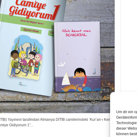
Um dir ein o
Geräteinfor
DİTİB) Yayınevi tarafından Almanya DİTİB camilerindeki ‘Kur’an-ı Kerim
Technologien
amiye Gidiyorum 1”...
dieser Websi
können best