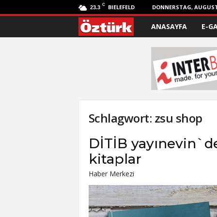
C
BIELEFELD
DONNERSTAG, AUGUST 
23.3
ANASAYFA
E-G
Ö
z
t
ü
r
Schlagwort: zsu shop
k
DİTİB yayınevin`d
kitaplar
Haber Merkezi