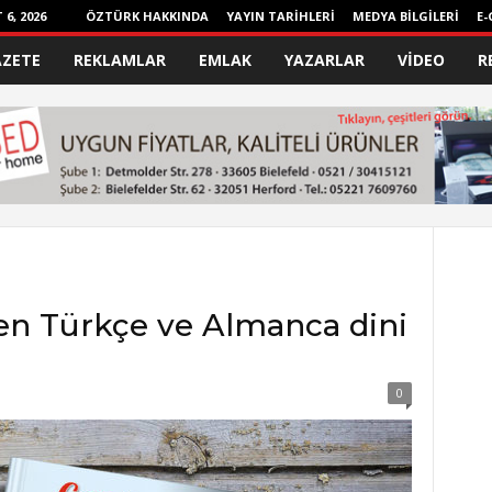
6, 2026
ÖZTÜRK HAKKINDA
YAYIN TARİHLERİ
MEDYA BİLGİLERİ
E-
AZETE
REKLAMLAR
EMLAK
YAZARLAR
VİDEO
R
en Türkçe ve Almanca dini
0