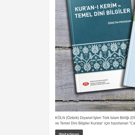
KÖLN (Öztürk) Diyanet İşleri Türk İslam Birliği (
ve Temel Dini Bilgiler Kurslar’ için hazırlanan “C
Weiterlesen