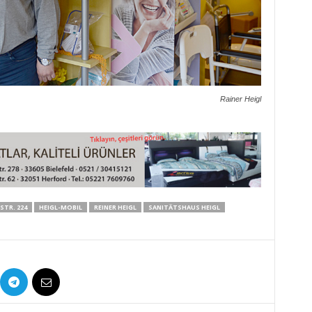
Rainer Heigl
STR. 224
HEIGL-MOBIL
REINER HEIGL
SANITÄTSHAUS HEIGL