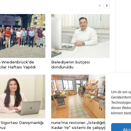
-Wiedenbrück’de
Belediyenin bütçesi
lar Haftası Yapıldı
donduruldu
Um dir ein o
Geräteinfor
Technologien
dieser Websi
können best
Sigortası Danışmanlığı
nune’ma restoran „İstediğin
ruz
Kadar Ye“ sistemi ile çalışıyor
Akz