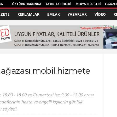
26
ÖZTÜRK HAKKINDA
YAYIN TARİHLERİ
MEDYA BİLGİLERİ
E-GAZE
AZETE
REKLAMLAR
EMLAK
YAZARLAR
VİDEO
R
ağazası mobil hizmete
le 15.00 - 18.00 ve Cumartesi ise 9.00 - 13.00 arası
eflerinin hasta ve engelli kişilerin günlük
 söyledi.