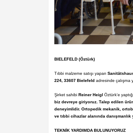
BIELEFELD (Öztürk)
Tıbbi malzeme satışı yapan
Sanitätshaus
224, 33607 Bielefeld
adresinde çalışma yü
Şirket sahibi
Reiner Heigl
Öztürk’e yaptığ
biz devreye giriyoruz. Talep edilen ürü
deneyimlidir. Ortopedik mekanik, ortob
ve tıbbi cihazlar alanında danışmanlık
TEKNİK YARDIMDA BULUNUYORUZ