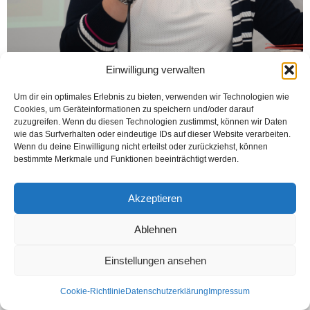
Einwilligung verwalten
Sevda Yıldırım, Bielefeld Engelliler Yardımlaşma ve Dayanışma
Um dir ein optimales Erlebnis zu bieten, verwenden wir Technologien wie
Derneği’nin
Cookies, um Geräteinformationen zu speichern und/oder darauf
zuzugreifen. Wenn du diesen Technologien zustimmst, können wir Daten
wie das Surfverhalten oder eindeutige IDs auf dieser Website verarbeiten.
Wenn du deine Einwilligung nicht erteilst oder zurückziehst, können
bestimmte Merkmale und Funktionen beeinträchtigt werden.
Akzeptieren
Ablehnen
Kontakt
Datenschutzerklärung
Impressum
© Öztürk Gazetesi 1986 – 2026
Einstellungen ansehen
Cookie-Richtlinie
Datenschutzerklärung
Impressum