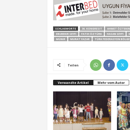
SCHLAGWORTE
36. KONGRESIT
AHMET ÖZTEKIN
EBUBEKIR SEYFI
FATIH ÖZTÜRK
HASAN SEYFI
MÜNIR
MURAT YAZAR
TÜRK FEDERASYON BÖLGE
Teilen
Verwandte Artikel
Mehr vom Autor