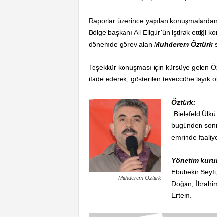
Raporlar üzerinde yapılan konuşmalardan 
Bölge başkanı Ali Eligür’ün iştirak ettiği k
dönemde görev alan
Muhderem Öztürk
s
Teşekkür konuşması için kürsüye gelen Özt
ifade ederek, gösterilen teveccühe layık ol
Öztürk:
„Bielefeld Ülk
bugünden sonra
emrinde faaliye
Yönetim kurul
Ebubekir Seyfi
Muhderem Öztürk
Doğan, İbrahim
Ertem.