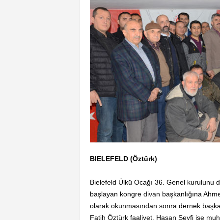
BIELEFELD (Öztürk)
Bielefeld Ülkü Ocağı 36. Genel kurulunu 
başlayan kongre divan başkanlığına Ahmet Ö
olarak okunmasından sonra dernek başka
Fatih Öztürk faaliyet, Hasan Seyfi ise muh