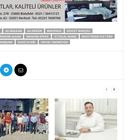
ALI BALDAN
ALI ERGÜR
BIELEFELD
DEVLET BAHÇELI
IBRAHIM ALKAN
IBRAHIM AYVAZ
ISTIKLAL MARŞI
MUHTEREM ÖZTÜRK
 BAŞKANI
ÜLKÜ OCAĞI
VEYSEL ÜNÜBÜYÜK