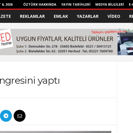
6, 2026
ÖZTÜRK HAKKINDA
YAYIN TARİHLERİ
MEDYA BİLGİLERİ
E-
AZETE
REKLAMLAR
EMLAK
YAZARLAR
VİDEO
R
ngresini yaptı