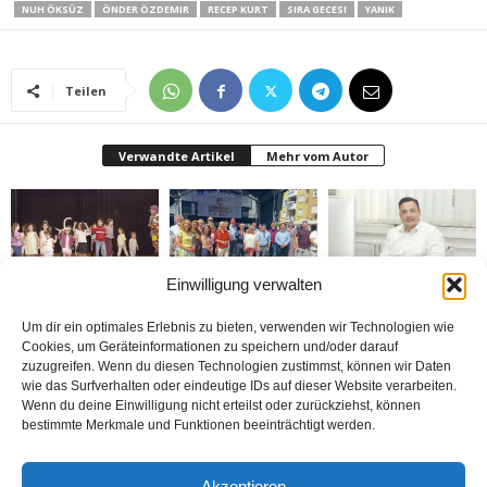
NUH ÖKSÜZ
ÖNDER ÖZDEMIR
RECEP KURT
SIRA GECESI
YANIK
Teilen
Verwandte Artikel
Mehr vom Autor
Einwilligung verwalten
Bielefeld’de 1. Çocuk
Rheda-Wiedenbrück’de
Belediyenin bütçesi
Festivali yapıldı
Yabancılar Haftası
donduruldu
Um dir ein optimales Erlebnis zu bieten, verwenden wir Technologien wie
Yapıldı
Cookies, um Geräteinformationen zu speichern und/oder darauf
zuzugreifen. Wenn du diesen Technologien zustimmst, können wir Daten
wie das Surfverhalten oder eindeutige IDs auf dieser Website verarbeiten.
Wenn du deine Einwilligung nicht erteilst oder zurückziehst, können
bestimmte Merkmale und Funktionen beeinträchtigt werden.
Doymaz Danışmanlık 2.
Bakım Sigortası
nune’ma restoran
Akzeptieren