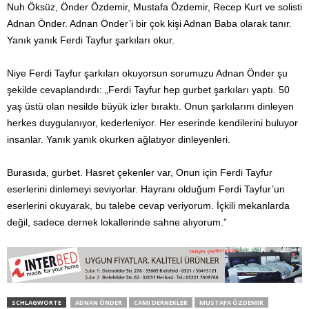
Nuh Öksüz, Önder Özdemir, Mustafa Özdemir, Recep Kurt ve solisti
Adnan Önder. Adnan Önder’i bir çok kişi Adnan Baba olarak tanır.
Yanık yanık Ferdi Tayfur şarkıları okur.
Niye Ferdi Tayfur şarkıları okuyorsun sorumuzu Adnan Önder şu
şekilde cevaplandırdı: „Ferdi Tayfur hep gurbet şarkıları yaptı. 50
yaş üstü olan nesilde büyük izler bıraktı. Onun şarkılarını dinleyen
herkes duygulanıyor, kederleniyor. Her eserinde kendilerini buluyor
insanlar. Yanık yanık okurken ağlatıyor dinleyenleri.
Burasıda, gurbet. Hasret çekenler var, Onun için Ferdi Tayfur
eserlerini dinlemeyi seviyorlar. Hayranı olduğum Ferdi Tayfur’un
eserlerini okuyarak, bu talebe cevap veriyorum. İçkili mekanlarda
değil, sadece dernek lokallerinde sahne alıyorum.”
SCHLAGWORTE
ADNAN ÖNDER
CAMI DERNEKLER
MUSTAFA ÖZDEMIR