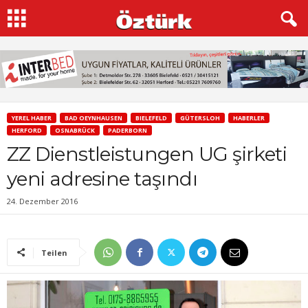
YEREL HABER
BAD OEYNHAUSEN
BIELEFELD
GÜTERSLOH
HABERLER
HERFORD
OSNABRÜCK
PADERBORN
ZZ Dienstleistungen UG şirketi
yeni adresine taşındı
24. Dezember 2016
Teilen