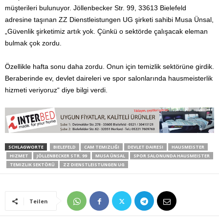
müşterileri bulunuyor. Jöllenbecker Str. 99, 33613 Bielefeld
adresine taşınan ZZ Dienstleistungen UG şirketi sahibi Musa Ünsal,
„Güvenlik şirketimiz artık yok. Çünkü o sektörde çalışacak eleman
bulmak çok zordu.
Özellikle hafta sonu daha zordu. Onun için temizlik sektörüne girdik.
Beraberinde ev, devlet daireleri ve spor salonlarında hausmeisterlik
hizmeti veriyoruz“ diye bilgi verdi.
SCHLAGWORTE
BIELEFELD
CAM TEMIZLIĞI
DEVLET DAIRESI
HAUSMEISTER
HIZMET
JÖLLENBECKER STR. 99
MUSA ÜNSAL
SPOR SALONUNDA HAUSMEISTER
TEMIZLIK SEKTÖRÜ
ZZ DIENSTLEISTUNGEN UG
Teilen