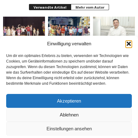
Verwandte Artikel
Mehr vom Autor
Einwilligung verwalten
Bielefeld’de 1. Çocuk
Rheda-Wiedenbrück’de
Belediyenin bütçesi
Festivali yapıldı
Yabancılar Haftası
donduruldu
Um dir ein optimales Erlebnis zu bieten, verwenden wir Technologien wie
Yapıldı
Cookies, um Geräteinformationen zu speichern und/oder darauf
zuzugreifen. Wenn du diesen Technologien zustimmst, können wir Daten
wie das Surfverhalten oder eindeutige IDs auf dieser Website verarbeiten.
Wenn du deine Einwilligung nicht erteilst oder zurückziehst, können
bestimmte Merkmale und Funktionen beeinträchtigt werden.
Doymaz Danışmanlık 2.
Bakım Sigortası
nune’ma restoran
Akzeptieren
şubesini Rheda-
Danışmanlığı Yapıyoruz
„İstediğin Kadar Ye“
Wiedenbrück’e açtı
sistemi ile çalışıyor
Ablehnen
Einstellungen ansehen
Kontakt
Datenschutzerklärung
Impressum