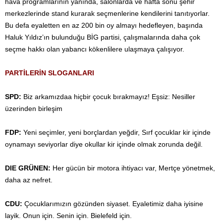
hava programlarının yanında, salonlarda ve hafta sonu şehir
merkezlerinde stand kurarak seçmenlerine kendilerini tanıtıyorlar.
Bu defa eyaletten en az 200 bin oy almayı hedefleyen, başında
Haluk Yıldız’ın bulunduğu BİG partisi, çalışmalarında daha çok
seçme hakkı olan yabancı kökenlilere ulaşmaya çalışıyor.
PARTİLERİN SLOGANLARI
SPD:
Biz arkamızdaa hiçbir çocuk bırakmayız! Eşsiz: Nesiller
üzerinden birleşim
FDP:
Yeni seçimler, yeni borçlardan yeğdir, Sırf çocuklar kir içinde
oynamayı seviyorlar diye okullar kir içinde olmak zorunda değil.
DIE GRÜNEN:
Her gücün bir motora ihtiyacı var, Mertçe yönetmek,
daha az nefret.
CDU:
Çocuklarımızın gözünden siyaset. Eyaletimiz daha iyisine
layik. Onun için. Senin için. Bielefeld için.