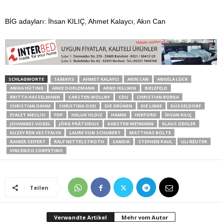
BİG adayları: İhsan KILIÇ, Ahmet Kalaycı, Akın Can
SCHLAGWORTE
14 MAYIS
AHMET KALAYCI
AKIN CAN
ANGELA LÜCK
ANIKA HÜTING
ANKE DORLEMANN
ARND HILLWIG
BIELEFELD
BRITTA HASSELMANN
CARSTEN WOLLNY
CDU
CHRISTIAN BOBKA
CHRISTIAN DAHM
CHRISTINA OSEI
DIE GRÜNEN
DIE LINKE
DÜSSELDORF
EYALET MECLISI
FDP
HALUK YILDIZ
HAMM
HERFORD
İHSAN KILIÇ
JOHANNES VOGEL
JÖRG PRÄTORIUS
KARSTEN WEYMANN
KLAUS OEHLER
KUZEY REN VESTFALYA
LAURE VON SCHUBERT
MATTHIAS BOLTE
RAINER SEIFERT
RALF NETTELSTROTH
SANDIK
STEPHEN PAUL
ULI REUTER
VINCENZO CORPETINO
Teilen
Verwandte Artikel
Mehr vom Autor