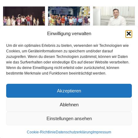
Einwilligung verwalten
Bielefeld’de 1. Çocuk
Rheda-Wiedenbrück’de
Belediyenin bütçesi
Festivali yapıldı
Yabancılar Haftası
donduruldu
Um dir ein optimales Erlebnis zu bieten, verwenden wir Technologien wie
Yapıldı
Cookies, um Geräteinformationen zu speichern und/oder darauf
zuzugreifen. Wenn du diesen Technologien zustimmst, können wir Daten
wie das Surfverhalten oder eindeutige IDs auf dieser Website verarbeiten.
Wenn du deine Einwilligung nicht erteilst oder zurückziehst, können
bestimmte Merkmale und Funktionen beeinträchtigt werden.
Doymaz Danışmanlık 2.
Bakım Sigortası
nune’ma restoran
Akzeptieren
şubesini Rheda-
Danışmanlığı Yapıyoruz
„İstediğin Kadar Ye“
Wiedenbrück’e açtı
sistemi ile çalışıyor
Ablehnen
Einstellungen ansehen
Kontakt
Datenschutzerklärung
Impressum
Cookie-Richtlinie
Datenschutzerklärung
Impressum
© Öztürk Gazetesi 1986 – 2026