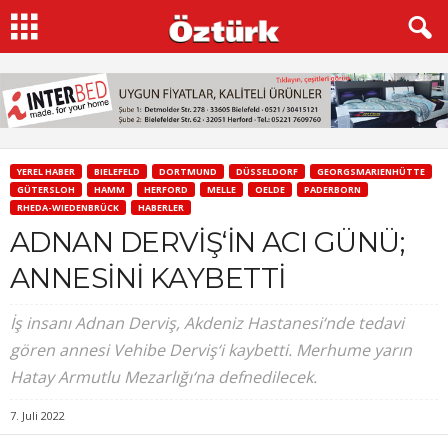
YEREL HABER
BIELEFELD
DORTMUND
DÜSSELDORF
GEORGSMARIENHÜTTE
GÜTERSLOH
HAMM
HERFORD
MELLE
OELDE
PADERBORN
RHEDA-WIEDENBRÜCK
HABERLER
ADNAN DERVİŞ‘İN ACI GÜNÜ;
ANNESİNİ KAYBETTİ
İş insanı Adnan Derviş, Akdeniz Hastanesi‘nde tedavi
gören annesi Vehibe Derviş‘i kaybetti. Merhume yarın
Hatay Armutlu Mezarlığı‘na defnedilecek.
7. Juli 2022