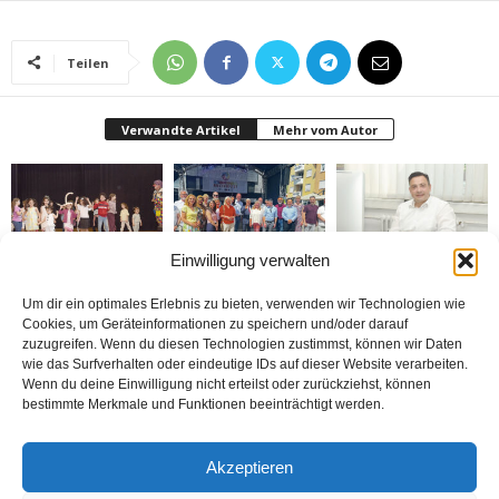
Teilen
Verwandte Artikel
Mehr vom Autor
Einwilligung verwalten
Bielefeld’de 1. Çocuk
Rheda-Wiedenbrück’de
Belediyenin bütçesi
Festivali yapıldı
Yabancılar Haftası
donduruldu
Um dir ein optimales Erlebnis zu bieten, verwenden wir Technologien wie
Yapıldı
Cookies, um Geräteinformationen zu speichern und/oder darauf
zuzugreifen. Wenn du diesen Technologien zustimmst, können wir Daten
wie das Surfverhalten oder eindeutige IDs auf dieser Website verarbeiten.
Wenn du deine Einwilligung nicht erteilst oder zurückziehst, können
bestimmte Merkmale und Funktionen beeinträchtigt werden.
Doymaz Danışmanlık 2.
Bakım Sigortası
nune’ma restoran
Akzeptieren
şubesini Rheda-
Danışmanlığı Yapıyoruz
„İstediğin Kadar Ye“
Wiedenbrück’e açtı
sistemi ile çalışıyor