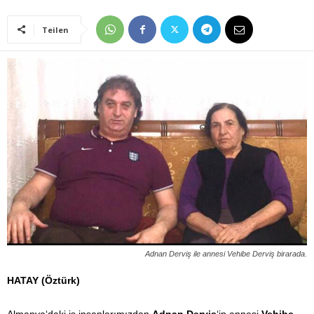
Teilen
Adnan Derviş ile annesi Vehibe Derviş birarada.
HATAY (Öztürk)
Almanya‘daki iş insanlarımızdan
Adnan Derviş
‘in annesi
Vehibe