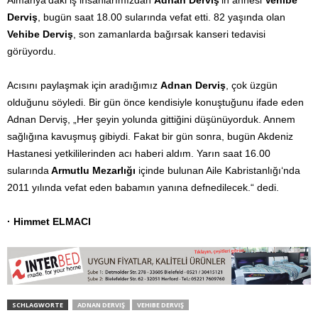
Derviş
, bugün saat 18.00 sularında vefat etti. 82 yaşında olan
Vehibe Derviş
, son zamanlarda bağırsak kanseri tedavisi
görüyordu.
Acısını paylaşmak için aradığımız
Adnan Derviş
, çok üzgün
olduğunu söyledi. Bir gün önce kendisiyle konuştuğunu ifade eden
Adnan Derviş, „Her şeyin yolunda gittiğini düşünüyorduk. Annem
sağlığına kavuşmuş gibiydi. Fakat bir gün sonra, bugün Akdeniz
Hastanesi yetkililerinden acı haberi aldım. Yarın saat 16.00
sularında
Armutlu Mezarlığı
içinde bulunan Aile Kabristanlığı‘nda
2011 yılında vefat eden babamın yanına defnedilecek.“ dedi.
· Himmet ELMACI
SCHLAGWORTE
ADNAN DERVIŞ
VEHIBE DERVIŞ