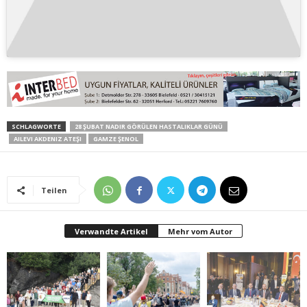
SCHLAGWORTE
28 ŞUBAT NADIR GÖRÜLEN HASTALIKLAR GÜNÜ
AILEVI AKDENIZ ATEŞI
GAMZE ŞENOL
Teilen
Verwandte Artikel
Mehr vom Autor