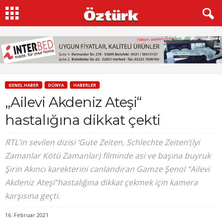
GENEL HABER
DÜNYA
HABERLER
„Ailevi Akdeniz Ateşi“
hastalığına dikkat çekti
RTL’in sevilen dizisi ‘Gute Zeiten, Schlechte Zeiten’(İyi
Zamanlar Kötü Zamanlar) filminde asi ve başına buyruk
Şirin Akıncı karekterini canlandıran Gamze Şenol “Ailevi
Akdeniz Ateşi”hastalığına dikkat çekmek için kamera
karşısına geçti.
16. Februar 2021