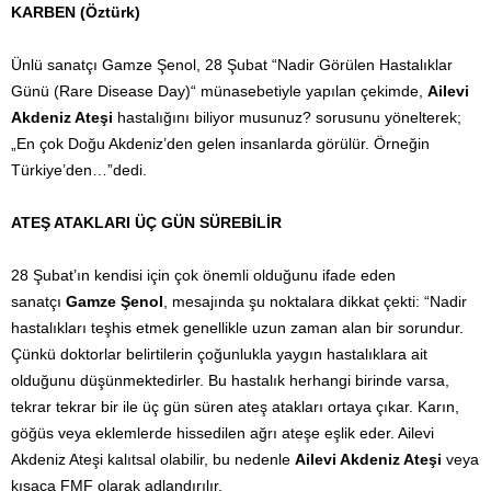
KARBEN (Öztürk)
Ünlü sanatçı Gamze Şenol, 28 Şubat “Nadir Görülen Hastalıklar
Günü (Rare Disease Day)“ münasebetiyle yapılan çekimde,
Ailevi
Akdeniz Ateşi
hastalığını biliyor musunuz? sorusunu yönelterek;
„En çok Doğu Akdeniz’den gelen insanlarda görülür. Örneğin
Türkiye’den…”dedi.
ATEŞ ATAKLARI ÜÇ GÜN SÜREBİLİR
28 Şubat’ın kendisi için çok önemli olduğunu ifade eden
sanatçı
Gamze Şenol
, mesajında şu noktalara dikkat çekti: “Nadir
hastalıkları teşhis etmek genellikle uzun zaman alan bir sorundur.
Çünkü doktorlar belirtilerin çoğunlukla yaygın hastalıklara ait
olduğunu düşünmektedirler. Bu hastalık herhangi birinde varsa,
tekrar tekrar bir ile üç gün süren ateş atakları ortaya çıkar. Karın,
göğüs veya eklemlerde hissedilen ağrı ateşe eşlik eder. Ailevi
Akdeniz Ateşi kalıtsal olabilir, bu nedenle
Ailevi Akdeniz Ateşi
veya
kısaca FMF olarak adlandırılır.