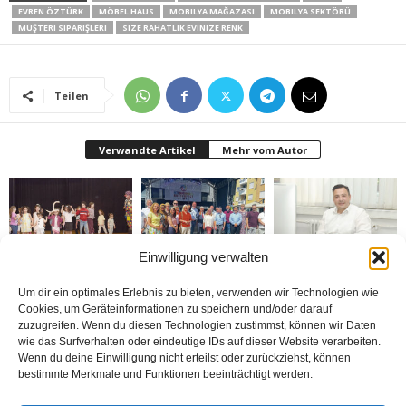
EVREN ÖZTÜRK
MÖBEL HAUS
MOBILYA MAĞAZASI
MOBILYA SEKTÖRÜ
MÜŞTERI SIPARIŞLERI
SIZE RAHATLIK EVINIZE RENK
Teilen
Verwandte Artikel
Mehr vom Autor
Einwilligung verwalten
Bielefeld’de 1. Çocuk
Rheda-Wiedenbrück’de
Belediyenin bütçesi
Festivali yapıldı
Yabancılar Haftası
donduruldu
Um dir ein optimales Erlebnis zu bieten, verwenden wir Technologien wie
Yapıldı
Cookies, um Geräteinformationen zu speichern und/oder darauf
zuzugreifen. Wenn du diesen Technologien zustimmst, können wir Daten
wie das Surfverhalten oder eindeutige IDs auf dieser Website verarbeiten.
Wenn du deine Einwilligung nicht erteilst oder zurückziehst, können
bestimmte Merkmale und Funktionen beeinträchtigt werden.