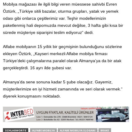
Mobilya mağazası ile ilgili bilgi veren müessese sahivbi Evren
Öztürk, „Türkiye sitili bazalar, oturma grupları, yatak ve yemek
odası gibi onlarca çeşitlerimiz var. Teşhir modellerimizin
paketlenmiş hali depomuzda mevcut değilse, 3 hafta gibi kısa bir
sürede müşteriye siparişini teslim ediyoruz“ dedi.
Alfabe mobilyanın 15 yıllık bir geçmişinin bulunduğunu sözlerine
ekleyen Öztürk, „Kayseri merkezli Alfabe mobilya firması
Türkiye’deki çalışmalarına paralel olarak Almanya’ya da bir atak
gerçekleştirdi. 16 ayrı ilde şubesi var.
Almanya’da sene sonuna kadar 5 şube olacağız. Gayemiz,
müşterilerimize en iyi hizmeti zamanında ve seri olarak vermek.“
diyerek konuşmasını noktaladı.
SCHLAGWORTE
ALFABE MOBILYA
ALFABE MOBILYA SLOGANI
BRAKE