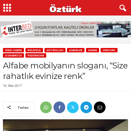
YEREL HABER
BIELEFELD
GÜTERSLOH
HABERLER
HAMM
HERFORD
OSNABRÜCK
PADERBORN
Alfabe mobilyanın sloganı, “Size
rahatlık evinize renk”
16. Mai 2017
Teilen