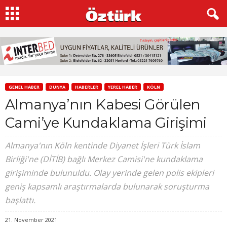
GENEL HABER
DÜNYA
HABERLER
YEREL HABER
KÖLN
Almanya’nın Kabesi Görülen
Cami’ye Kundaklama Girişimi
Almanya'nın Köln kentinde Diyanet İşleri Türk İslam
Birliği'ne (DİTİB) bağlı Merkez Camisi'ne kundaklama
girişiminde bulunuldu. Olay yerinde gelen polis ekipleri
geniş kapsamlı araştırmalarda bulunarak soruşturma
başlattı.
21. November 2021