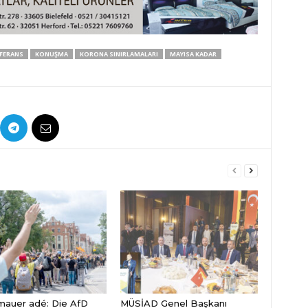
FERANS
KONUŞMA
KORONA SINIRLAMALARI
MAYISA KADAR
auer adé: Die AfD
MÜSİAD Genel Başkanı