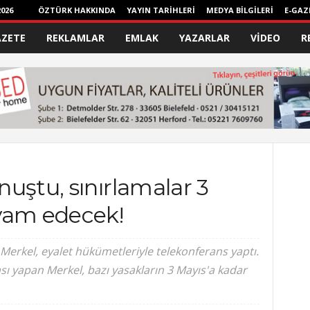
026
ÖZTÜRK HAKKINDA
YAYIN TARİHLERİ
MEDYA BİLGİLERİ
E-GAZ
AZETE
REKLAMLAR
EMLAK
YAZARLAR
VİDEO
R
uştu, sınırlamalar 3
vam edecek!
erkel, eyalet hükümetleriyle telekonferans yaptı.
ı yapan Merkel, bazı yasakların 3 Mayıs'a kadar