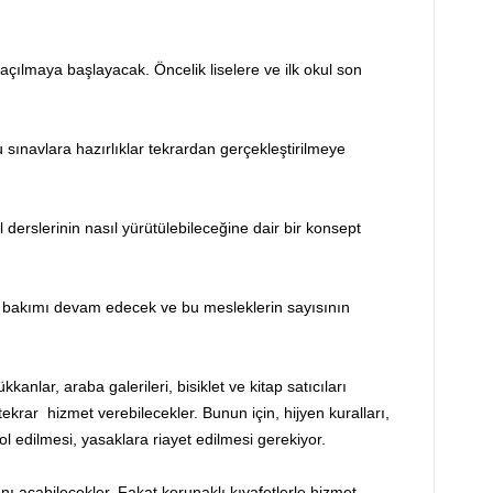
 açılmaya başlayacak. Öncelik liselere ve ilk okul son
u sınavlara hazırlıklar tekrardan gerçekleştirilmeye
 derslerinin nasıl yürütülebileceğine dair bir konsept
nın bakımı devam edecek ve bu mesleklerin sayısının
nlar, araba galerileri, bisiklet ve kitap satıcıları
tekrar
hizmet verebilecekler. Bunun için, hijyen kuralları,
ol edilmesi, yasaklara riayet edilmesi gerekiyor.
nı açabilecekler. Fakat korunaklı kıyafetlerle hizmet