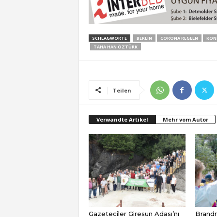
SCHLAGWORTE
BERLIN
CORONA REGELN
KON
TAHA HAN ÖZTÜRK
Teilen
Verwandte Artikel
Mehr vom Autor
Gazeteciler Giresun Adası’nı
Brandm