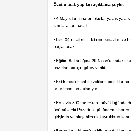
Özet olarak yapılan açıklama şöyle:
• 4 Mayıs‘tan itibaren okullar yavaş yavaş
sınıflara tanınacak.
• Lise öğrencilerinin bitirme sınavları ve b
başlanacak.
• Eğitim Bakanlığına 29 Nisan‘a kadar okul
hazırlaması için görev verildi.
• Kritik meslek sahibi velilerin çocukları
arttırılması amaçlanıyor.
• En fazla 800 metrekare büyüklüğünde dükka
önümüzdeki Pazartesi gününden itibaren 
girişlerin ve oluşabilecek kuyrukların kontr
• Berberler 4 Mayıs‘tan itibaren dükkanları