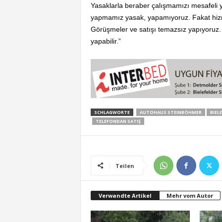
Yasaklarla beraber çalışmamızı mesafeli 
yapmamız yasak, yapamıyoruz. Fakat hizmet
Görüşmeler ve satışı temazsız yapıyoruz. 
yapabilir.”
SCHLAGWORTE
AUTOHAUS STEINBÖHMER
BIEL
TELEFONDAN SATIŞ
Teilen
Verwandte Artikel
Mehr vom Autor