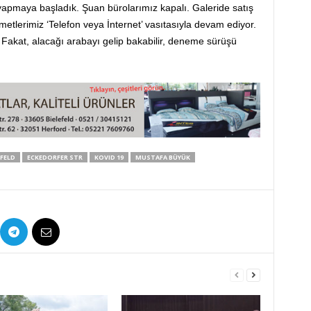
yapmaya başladık. Şuan bürolarımız kapalı. Galeride satış
lerimiz ‘Telefon veya İnternet’ vasıtasıyla devam ediyor.
Fakat, alacağı arabayı gelip bakabilir, deneme sürüşü
EFELD
ECKEDORFER STR
KOVID 19
MUSTAFA BÜYÜK