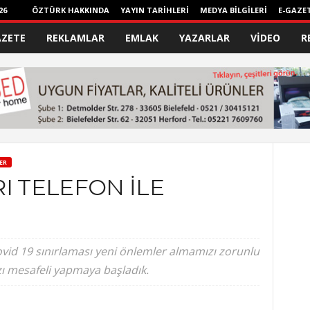
26
ÖZTÜRK HAKKINDA
YAYIN TARİHLERİ
MEDYA BİLGİLERİ
E-GAZE
AZETE
REKLAMLAR
EMLAK
YAZARLAR
VİDEO
R
ER
I TELEFON İLE
Kovid 19 sınırlaması yeni önlemler almamızı zorunlu
zı mesafeli yapmaya başladık.