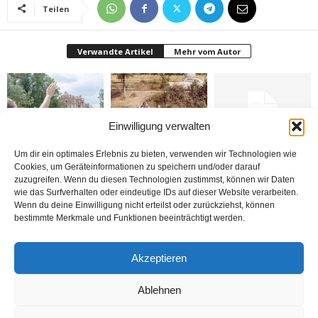
Teilen
Verwandte Artikel
Mehr vom Autor
Einwilligung verwalten
Brandmauer adé: Die
Nerde o eski izinler ?
Almanya krizden
Um dir ein optimales Erlebnis zu bieten, verwenden wir Technologien wie
AfD und das Versagen
çıkabilecek mi?
Cookies, um Geräteinformationen zu speichern und/oder darauf
der Mitte
zuzugreifen. Wenn du diesen Technologien zustimmst, können wir Daten
wie das Surfverhalten oder eindeutige IDs auf dieser Website verarbeiten.
Wenn du deine Einwilligung nicht erteilst oder zurückziehst, können
bestimmte Merkmale und Funktionen beeinträchtigt werden.
Akzeptieren
Yapay Zekâ’dan dolayı
Almanya seçimini yaptı
Esas Gündeme Dönüş
işsiz kalacak mıyız?
Ablehnen