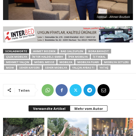
İstikbal - Ahmet Bozbek
SCHLAGWORTE
AHMET BOZBEK
BAD SALZUFLEN
BORA BAYAZIT
ÇILEK MOBILYA
İNTER HALDELS GMBH
İPEK MOBILYA
İSTIKBAL
MEHMET YALÇIN
MÖBEL MESSE
MOBILYA
MOBILYA FUARI
MOBILYA SETLERI
MOW
SEHER KAYSERI
SEHER MOBILYA
YALÇIN AYBASTI
YATAŞ
Teilen
Verwandte Artikel
Mehr vom Autor