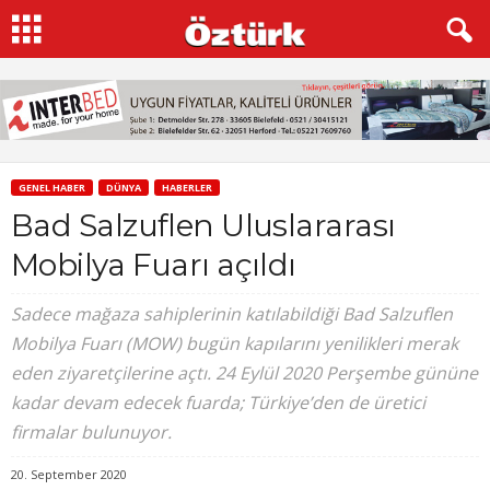
GENEL HABER
DÜNYA
HABERLER
Bad Salzuflen Uluslararası
Mobilya Fuarı açıldı
Sadece mağaza sahiplerinin katılabildiği Bad Salzuflen
Mobilya Fuarı (MOW) bugün kapılarını yenilikleri merak
eden ziyaretçilerine açtı. 24 Eylül 2020 Perşembe gününe
kadar devam edecek fuarda; Türkiye’den de üretici
firmalar bulunuyor.
20. September 2020