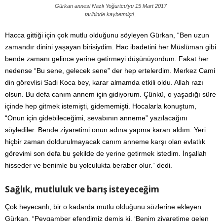
Gürkan annesi Nazlı Yoğurtcu’yu 15 Mart 2017
tarihinde kaybetmişti..
Hacca gittiği için çok mutlu olduğunu söyleyen Gürkan, “Ben uzun
zamandır dinini yaşayan birisiydim. Hac ibadetini her Müslüman gibi
bende zamanı gelince yerine getirmeyi düşünüyordum. Fakat her
nedense “Bu sene, gelecek sene” der hep ertelerdim. Merkez Cami
din görevlisi Sadi Koca bey, karar almamda etkili oldu. Allah razı
olsun. Bu defa canım annem için gidiyorum. Çünkü, o yaşadığı süre
içinde hep gitmek istemişti, gidememişti. Hocalarla konuştum,
“Onun için gidebileceğimi, sevabının anneme” yazılacağını
söylediler. Bende ziyaretimi onun adına yapma kararı aldım. Yeri
hiçbir zaman doldurulmayacak canım anneme karşı olan evlatlık
görevimi son defa bu şekilde de yerine getirmek istedim. İnşallah
hisseder ve benimle bu yolculukta beraber olur.” dedi.
Sağlık, mutluluk ve barış isteyeceğim
Çok heyecanlı, bir o kadarda mutlu olduğunu sözlerine ekleyen
Gürkan, “Peygamber efendimiz demiş ki, ‘Benim ziyaretime gelen