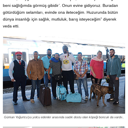
beni sağlığımda görmüş gibidir’. Onun evine gidiyoruz. Buradan
götürdüğüm selamları, evinde ona ileteceğim. Huzurunda bütün
dünya insanlığı için sağlık, mutluluk, barış isteyeceğim” diyerek
veda etti.
Gürkan Yoğurtcu’yu yolcu edenler arasında sadık dostu olan köpeği boncuk da vardıı..