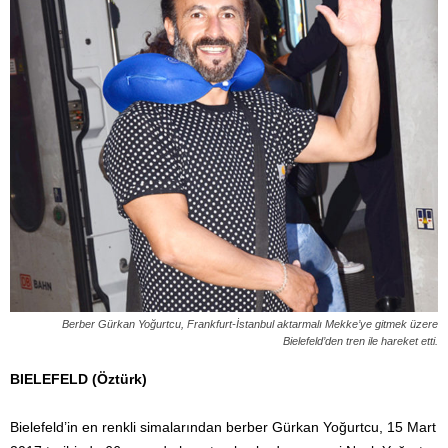
Berber Gürkan Yoğurtcu, Frankfurt-İstanbul aktarmalı Mekke’ye gitmek üzere
Bielefeld’den tren ile hareket etti.
BIELEFELD (Öztürk)
Bielefeld’in en renkli simalarından berber Gürkan Yoğurtcu, 15 Mart