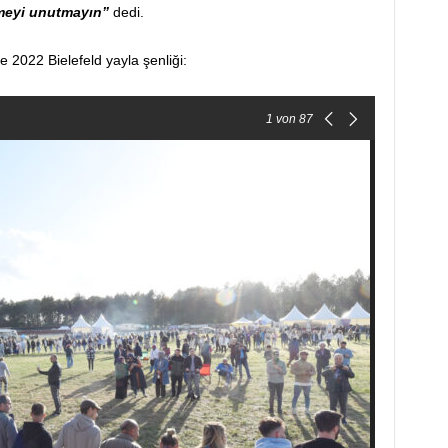
rmeyi unutmayın”
dedi.
e 2022 Bielefeld yayla şenliği:
1
von 87