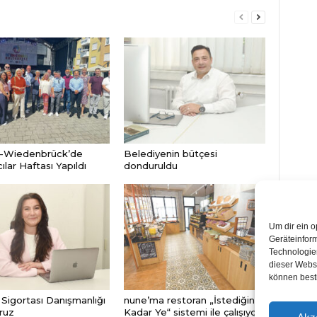
-Wiedenbrück’de
Belediyenin bütçesi
lar Haftası Yapıldı
donduruldu
Um dir ein o
Geräteinfor
Technologien
dieser Websi
können best
Sigortası Danışmanlığı
nune’ma restoran „İstediğin
ruz
Kadar Ye“ sistemi ile çalışıyor