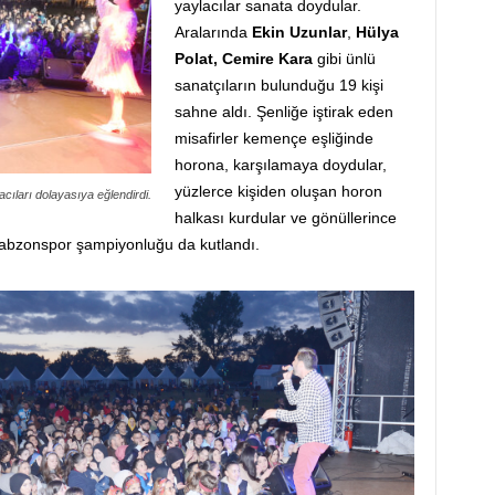
yaylacılar sanata doydular.
Aralarında
Ekin Uzunlar
,
Hülya
Polat, Cemire Kara
gibi ünlü
sanatçıların bulunduğu 19 kişi
sahne aldı. Şenliğe iştirak eden
misafirler kemençe eşliğinde
horona, karşılamaya doydular,
yüzlerce kişiden oluşan horon
acıları dolayasıya eğlendirdi.
halkası kurdular ve gönüllerince
Trabzonspor şampiyonluğu da kutlandı.