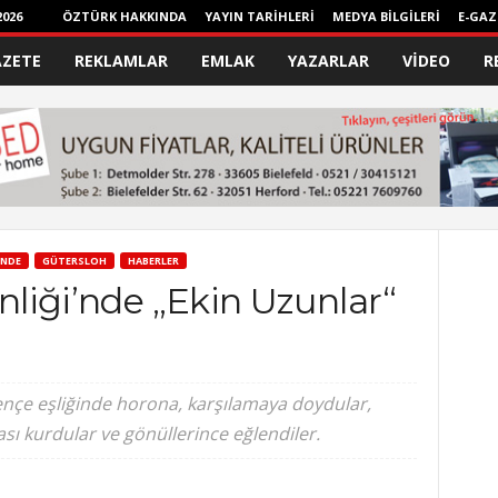
026
ÖZTÜRK HAKKINDA
YAYIN TARİHLERİ
MEDYA BİLGİLERİ
E-GAZ
AZETE
REKLAMLAR
EMLAK
YAZARLAR
VİDEO
R
NDE
GÜTERSLOH
HABERLER
enliği’nde „Ekin Uzunlar“
ençe eşliğinde horona, karşılamaya doydular,
sı kurdular ve gönüllerince eğlendiler.