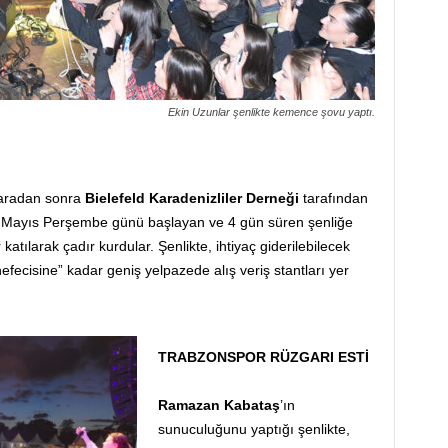
Ekin Uzunlar şenlikte kemence şovu yaptı.
 aradan sonra
Bielefeld Karadenizliler Derneği
tarafından
 26 Mayıs Perşembe günü başlayan ve 4 gün süren şenliğe
katılarak çadır kurdular. Şenlikte, ihtiyaç giderilebilecek
fecisine” kadar geniş yelpazede alış veriş stantları yer
TRABZONSPOR RÜZGARI ESTİ
Ramazan Kabataş
’ın
sunuculuğunu yaptığı şenlikte,