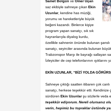
Samet Bolgün
ve
Ömer Uçan
saz ekibiyle sahneye çıkan
Ekin
Uzunlar
, kendine has müziği,
yorumu ve hareketleriyle büyük
beğeni kazandı. Binlerce kişiye
program yapan sanatçı, sık sık
hayranlarıyla diyalog kurdu,
özellikle sahnenin önünde bulunan şanslı h
sanatçı, seyirciler arasında bulunan büyü
Trabzonspor Marşı ile bayrağı sallayan sa
İzleyiciler de cep telefonlarının ışıklarını
EKİN UZUNLAR, “BİZİ YOLDA GÖRÜR
Sahneye çıktığı saatten itibaren çok canl
sanatçı, herkese teşekkür etti. Kendinize
sürdüren
Ekin Uzunlar
şu sözlerle veda e
teşekkür ediyorum. Nereli olursanız olu
verin, hepimiz bu topraklar üstünde ya