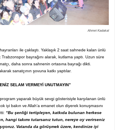
Ahmet Kadakal
ayranları ile çaklaştı. Yaklaşık 2 saat sahnede kalan ünlü
k Trabzonspor bayrağını alarak, kutlama yaptı. Uzun süre
natçı, daha sonra sahnenin ortasına bayrağı dikti.
 yakarak sanatçının şovuna katkı yaptılar.
SENİZ SELAM VERMEYİ UNUTMAYIN”
ı program yaparak büyük sevgi gösterisiyle karşılanan ünlü
 çok iyi bakın ve Allah’a emanet olun diyerek konuşmasını
tti:
“Bu şenliği tertipleyen, katkıda bulunan herkese
n, hangi takımı tutarsanız tutun, nereye oy verirseniz
şıyoruz. Vatanda da görüşmek üzere, kendinize iyi