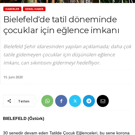
HABERLER
GENEL HABER
Bielefeld‘de tatil döneminde
çocuklar için eğlence imkanı
Bielefeld Şehir idaresinden yapılan açıklamada; daha çok
tatile gidemeyen çocuklar için düşünülen eğlence
imkanı, can sıkıntısını gidermeyi hedefliyor.
15. Juni 2020
Teilen
BIELEFELD (Öztürk)
30 senedir devam eden Tatilde Çocuk Eğlenceleri, bu sene korona