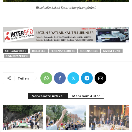
Bielefeld’in kalesi Sparrenburg’dan görüntü
SCHLAGWORTE
BIELEFELD
FERIENANGEBOTE
FERIENSPIELE
GIZEM TUNC
SOMMERFERIEN
Teilen
Verwandte Artikel
Mehr vom Autor