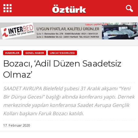
HABERLER
GENEL HABER
UNCATEGORIZED
Bozacı, ‘Adil Düzen Saadetsiz
Olmaz’
SAADET AVRUPA Bielefeld şubesi 31 Aralık akşamı “Yeni
Bir Dünya Gecesi” başlığı altında konferans yaptı. Dernek
merkezinde yapılan konferansa Saadet Avrupa Gençlik
Kolları başkanı Faruk Bozacı katıldı.
17. Februar 2020