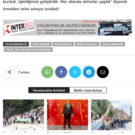
kurduk, işbirliğimizi geliştirdik. Her alanda atılımlar yaptık” diyerek
örnekleri arka arkaya sıraladı.
SCHLAGWORTE
ADIL DÜZEN
BRACKWEDE
FARUK BOZACI
HALIL IBRAHIM
PROF. DR. NECMETTIN ERBAKAN
Teilen
Verwandte Artikel
Mehr vom Autor
Gazeteciler Giresun
Bielefeld CHP başkanı
Brandmauer adé: Die