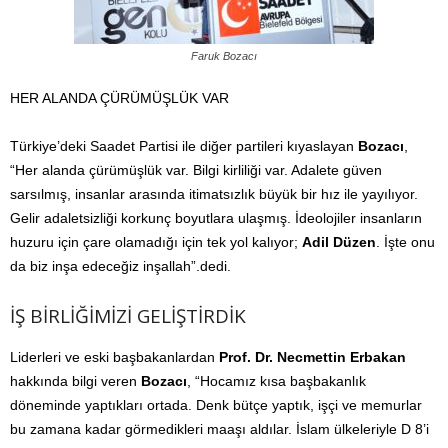
Faruk Bozacı
HER ALANDA ÇÜRÜMÜŞLÜK VAR
Türkiye’deki Saadet Partisi ile diğer partileri kıyaslayan
Bozacı
,
“Her alanda çürümüşlük var. Bilgi kirliliği var. Adalete güven
sarsılmış, insanlar arasında itimatsızlık büyük bir hız ile yayılıyor.
Gelir adaletsizliği korkunç boyutlara ulaşmış. İdeolojiler insanların
huzuru için çare olamadığı için tek yol kalıyor;
Adil Düzen
. İşte onu
da biz inşa edeceğiz inşallah”.dedi.
İŞ BİRLİĞİMİZİ GELİŞTİRDİK
Liderleri ve eski başbakanlardan
Prof. Dr. Necmettin Erbakan
hakkında bilgi veren
Bozacı
, “Hocamız kısa başbakanlık
döneminde yaptıkları ortada. Denk bütçe yaptık, işçi ve memurlar
bu zamana kadar görmedikleri maaşı aldılar. İslam ülkeleriyle D 8’i